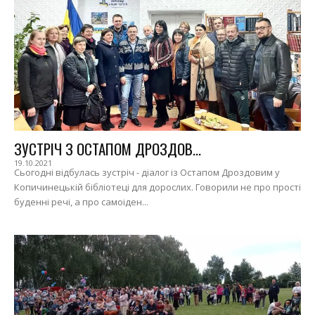
ЗУСТРІЧ З ОСТАПОМ ДРОЗДОВ...
19.10.2021
Сьогодні відбулась зустріч - діалог із Остапом Дроздовим у
Копичинецькій бібліотеці для дорослих. Говорили не про прості
буденні речі, а про самоіден...