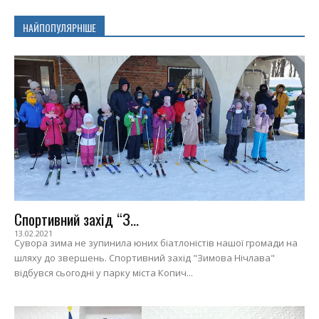
НАЙПОПУЛЯРНІШЕ
Спортивний захід “З...
13.02.2021
Сувора зима не зупинила юних біатлоністів нашої громади на
шляху до звершень. Спортивний захід "Зимова Нічлава"
відбувся сьогодні у парку міста Копич...