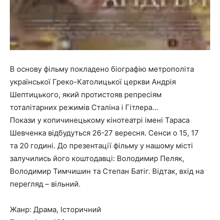
В основу фільму покладено біографію метрополіта
української Греко-Католицької церкви Андрія
Шептицького, який протистояв репресіям
тоталітарних режимів Сталіна і Гітлера…
Покази у копичинецькому кінотеатрі імені Тараса
Шевченка відбудуться 26-27 вересня. Сенси о 15, 17
та 20 годині. До презентації фільму у нашому місті
залучились його коштодавці: Володимир Пеляк,
Володимир Тимчишин та Степан Батіг. Відтак, вхід на
перегляд – вільний.
Жанр: Драма, Історичний