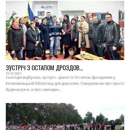
ЗУСТРІЧ З ОСТАПОМ ДРОЗДОВ...
19.10.2021
Сьогодні відбулась зустріч - діалог із Остапом Дроздовим у
Копичинецькій бібліотеці для дорослих. Говорили не про прості
буденні речі, а про самоіден...