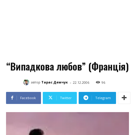
“Випадкова любов” (Франція)
-
автор
Тарас Демчук
22.12.2006
96
Facebook
Twitter
Telegram