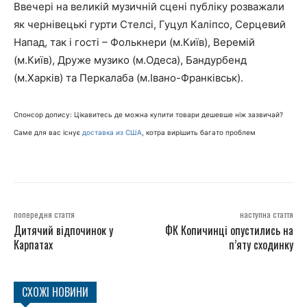
Ввечері на великій музичній сцені публіку розважали
як чернівецькі гурти Стелсі, Гуцул Каліпсо, Серцевий
Напад, так і гості – Фолькнери (м.Київ), Веремій
(м.Київ), Друже музико (м.Одеса), Бандурбенд
(м.Харків) та Перкалаба (м.Івано-Франківськ).
Спонсор допису: Цікавитесь де можна купити товари дешевше ніж зазвичай?
Саме для вас існує
доставка из США
, котра вирішить багато проблем
попередня стаття
наступна стаття
Дитячий відпочинок у
ФК Копичинці опустились на
Карпатах
п’яту сходинку
СХОЖІ НОВИНИ