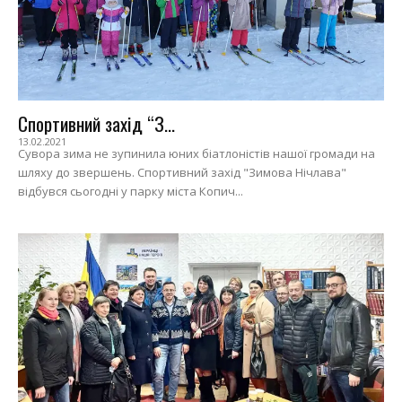
Спортивний захід “З...
13.02.2021
Сувора зима не зупинила юних біатлоністів нашої громади на
шляху до звершень. Спортивний захід "Зимова Нічлава"
відбувся сьогодні у парку міста Копич...