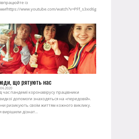
івпрацюйте із
ми!https://www.youtube.com/watch?v=PFf_s3xid6g
юди, що рятують нас
.06.2020
д час пандемії коронавірусу працівники
идкої допомоги знаходяться на «передовій».
ни ризикують своїм життям кожного виклику.
 вирішили дізнат...