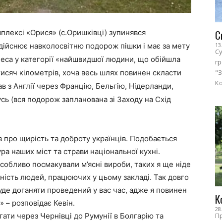
С
лексі «Орися» (с.Оришківці) зупинявся
13
здійснює навколосвітню подорож пішки і має за мету
Су
еса у категорії «найшвидшої людини, що обійшла
г
"З
тисяч кілометрів, хоча весь шлях повинен скласти
Ко
ав з Англії через Францію, Бельгію, Нідерланди,
усь (вся подорож запланована зі Заходу на Схід
про щирість та доброту українців. Подобається
ра наших міст та страви національної кухні.
собливо посмакували м’ясні вироби, таких я ще ніде
йність людей, працюючих у цьому закладі. Так довго
уде доганяти проведений у вас час, адже я повинен
К
 – розповідає Кевін.
28
Пр
ати через Чернівці до Румунії в Болгарію та