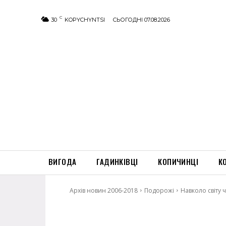
C
30
KOPYCHYNTSI
СЬОГОДНІ 07.08.2026
ВИГОДА
ГАДИНКІВЦІ
КОПИЧИНЦІ
К
Архів новин 2006-2018
Подорожі
Навколо світу 