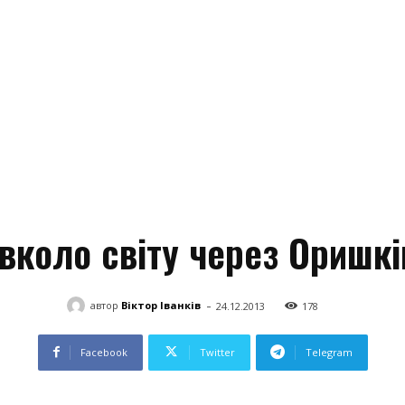
вколо світу через Оришкі
-
автор
Віктор Іванків
24.12.2013
178
Facebook
Twitter
Telegram