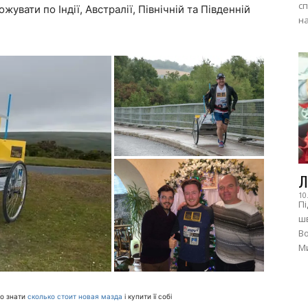
сп
увати по Індії, Австралії, Північній та Південній
на
Л
10
Пі
шв
Во
Ми
то знати
сколько стоит новая мазда
і купити її собі