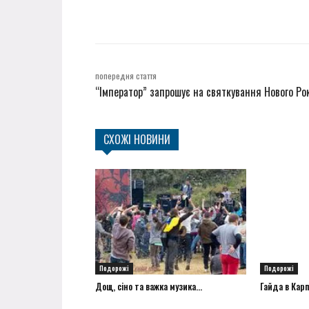
попередня стаття
“Імператор” запрошує на святкування Нового Ро
СХОЖІ НОВИНИ
Подорожі
Подорожі
Дощ, сіно та важка музика...
Гайда в Карп