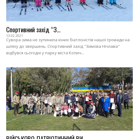
Спортивний захід “З...
13.02.2021
Сувора зима не зупинила юних біатлоністів нашої громади на
шляху до звершень. Спортивний захід "Зимова Нічлава"
відбувся сьогодні у парку міста Копич...
ВІЙСЬКОВО-ПАТРІОТИЧНИЙ ВИ...