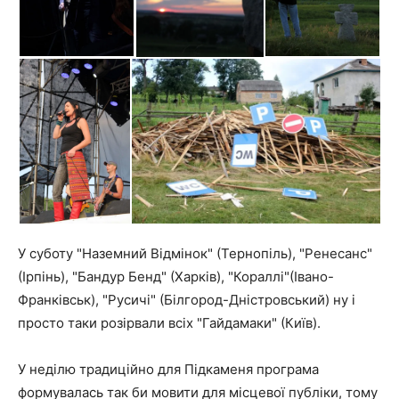
У суботу "Наземний Відмінок" (Тернопіль), "Ренесанс"
(Ірпінь), "Бандур Бенд" (Харків), "Кораллі"(Івано-
Франківськ), "Русичі" (Білгород-Дністровський) ну і
просто таки розірвали всіх "Гайдамаки" (Київ).
У неділю традиційно для Підкаменя програма
формувалась так би мовити для місцевої публіки, тому