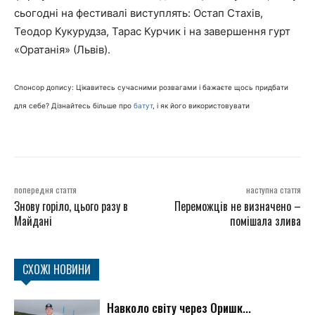
сьогодні на фестивалі виступлять: Остап Стахів,
Теодор Кукурудза, Тарас Курчик і на завершення гурт
«Оратанія» (Львів).
Спонсор допису: Цікавитесь сучасними розвагами і бажаєте щось придбати
для себе? Дізнайтесь більше про
батут
, і як його використовувати
попередня стаття
наступна стаття
Знову горіло, цього разу в
Переможців не визначено –
Майдані
помішала злива
СХОЖІ НОВИНИ
Навколо світу через Оришк...