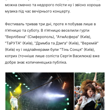
можна смачно та недорого поїсти ну і звісно хороша
музика під час вечірнього концерту.
Фестиваль тривав три дні, проте я побував лише в
п’ятницю та суботу. В п’ятницю веселили гурти
"Верлібена" (Сімферополь), "АтмАсфера" (Київ),
"ТаРУТА" (Київ), "Дримба та Дзиґа" (Київ), "Веремій"
(Київ) ну і хедлайнерами були "Тінь Сонця" (Київ),
котрих (точніше лише соліста Сергія Василюка) вже
добре знає копичинецька публіка.