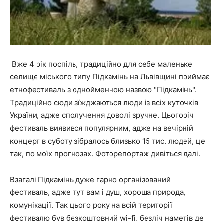
Вже 4 рік поспіль, традиційно для себе маленьке
селище міського типу Підкамінь на Львівщині приймає
етнофестиваль з однойменною назвою "Підкамінь".
Традиційно сюди зїжджаються люди із всіх куточків
України, адже сполучення доволі зручне. Цьогоріч
фестиваль виявився популярним, адже на вечірній
концерт в суботу зібралось близько 15 тис. людей, це
так, по моїх прогнозах. Фоторепортаж дивіться далі.
Взагалі Підкамінь дуже гарно організований
фестиваль, адже тут вам і душ, хороша природа,
комунікації. Так цього року на всій території
фестивалю був безкоштовний wi-fi, безліч наметів де