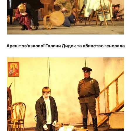
Арешт зв'язкової Галини Дидик та вбивство генерала