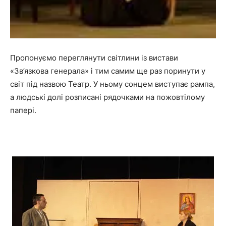
Пропонуємо переглянути світлини із вистави
«Зв’язкова генерала» і тим самим ще раз поринути у
світ під назвою Театр. У ньому сонцем виступає рампа,
а людські долі розписані рядочками на пожовтілому
папері.