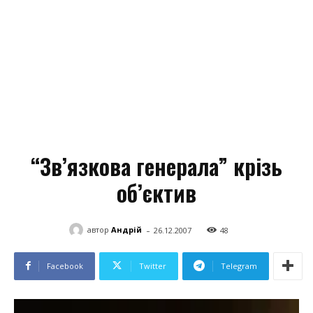
“Зв’язкова генерала” крізь
об’єктив
-
автор
Андрій
26.12.2007
48
Facebook
Twitter
Telegram