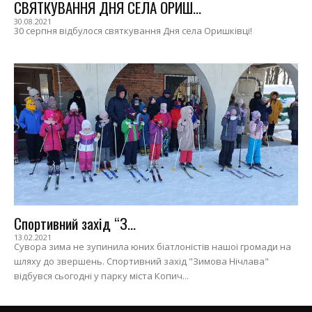
СВЯТКУВАННЯ ДНЯ СЕЛА ОРИШ...
30.08.2021
30 серпня відбулося святкування Дня села Оришківці!
Спортивний захід “З...
13.02.2021
Сувора зима не зупинила юних біатлоністів нашої громади на
шляху до звершень. Спортивний захід "Зимова Нічлава"
відбувся сьогодні у парку міста Копич...