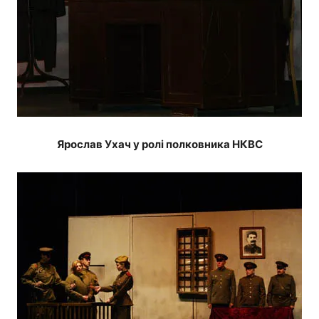
Ярослав Ухач у ролі полковника НКВC