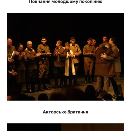
Повчання молодшому поколінню
Акторське братання