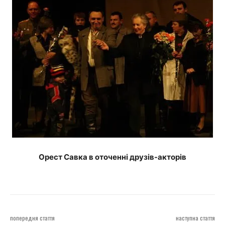
Орест Савка в оточенні друзів-акторів
попередня стаття
наступна стаття