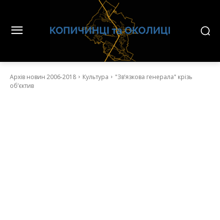
Архів новин 2006-2018
Культура
"Зв’язкова генерала" крізь
об’єктив