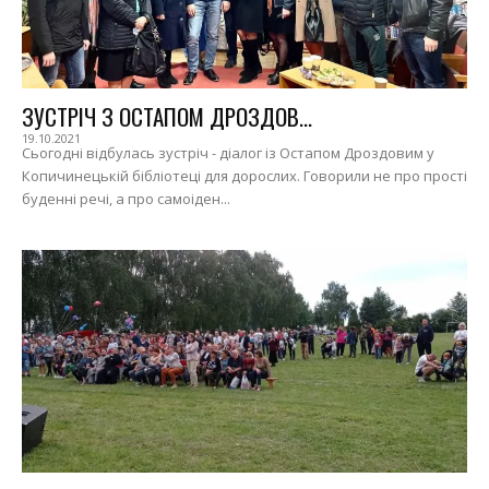
ЗУСТРІЧ З ОСТАПОМ ДРОЗДОВ...
19.10.2021
Сьогодні відбулась зустріч - діалог із Остапом Дроздовим у
Копичинецькій бібліотеці для дорослих. Говорили не про прості
буденні речі, а про самоіден...