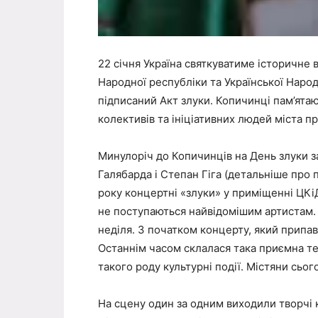
22 січня Україна святкуватиме історичне в
Народної республіки та Української Народ
підписаний Акт злуки. Копичинці пам’ята
колективів та ініціативних людей міста п
Минулоріч до Копичинців на День злуки зав
Галябарда і Степан Гіга (детальніше про 
року концертні «злуки» у приміщенні ЦКі
не поступаються найвідомішим артистам. С
неділя. З початком концерту, який припав 
Останнім часом склалася така приємна те
такого роду культурні події. Містяни сьог
На сцену один за одним виходили творчі 