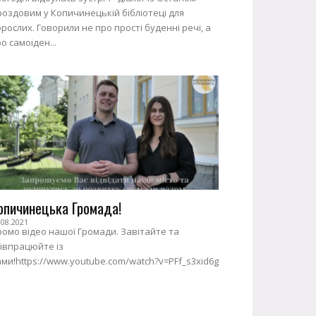
оздовим у Копичинецькій бібліотеці для
рослих. Говорили не про прості буденні речі, а
о самоіден...
опичинецька Громада!
.08.2021
омо відео нашої Громади. Завітайте та
івпрацюйте із
ми!https://www.youtube.com/watch?v=PFf_s3xid6g