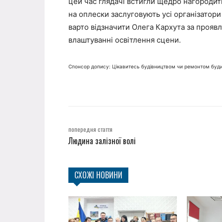
цей час глядачі встигли щедро нагороди
на оплески заслуговують усі організатор
варто відзначити Олега Кархута за прояв
влаштуванні освітлення сцени.
Спонсор допису: Цікавитесь будівництвом чи ремонтом буди
попередня стаття
Людина залізної волі
СХОЖІ НОВИНИ