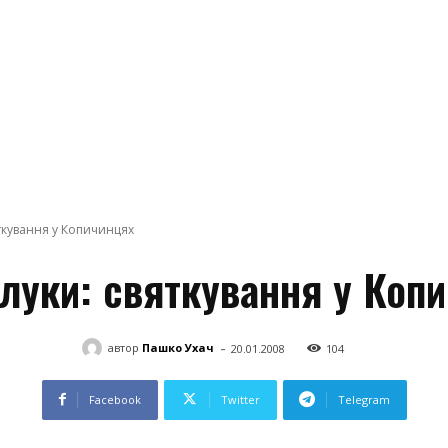
ткування у Копичинцях
луки: святкування у Коп
-
автор
Пашко Ухач
20.01.2008
104
Facebook
Twitter
Telegram