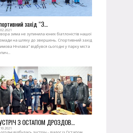
портивний захід “З...
.02.2021
вора зима не зупинила юних біатлоністів нашої
ромади на шляху до звершень. Спортивний захід
имова Нічлава" відбувся сьогодні у парку міста
пич...
УСТРІЧ З ОСТАПОМ ДРОЗДОВ...
.10.2021
огодні відбулась зустріч - діалог із Остапом