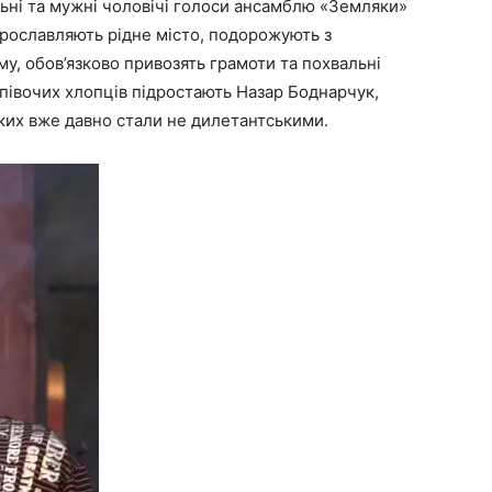
льні та мужні чоловічі голоси ансамблю «Земляки»
 прославляють рідне місто, подорожують з
у, обов’язково привозять грамоти та похвальні
співочих хлопців підростають Назар Боднарчук,
 яких вже давно стали не дилетантськими.