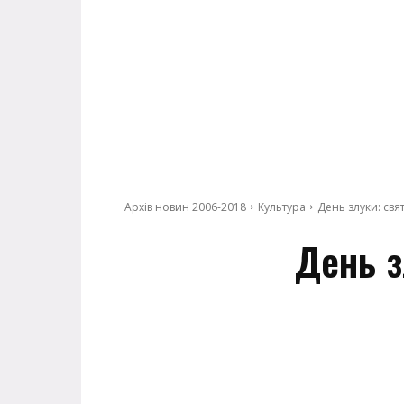
Архів новин 2006-2018
Культура
День злуки: свя
День з