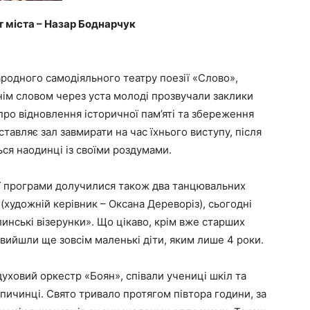
т міста – Назар Боднарчук
родного самодіяльного театру поезії «Слово»,
нім словом через уста молоді прозвучали заклики
про відновлення історичної пам’яті та збереження
тавляє зал завмирати на час їхнього виступу, після
ся наодинці із своїми роздумами.
ної програми долучилися також два танцювальних
 (художній керівник – Оксана Дереворіз), сьогодні
инські візерунки». Що цікаво, крім вже старших
 вийшли ще зовсім маленькі діти, яким лише 4 роки.
уховий оркестр «Боян», співали учениці шкіл та
опичинці. Свято тривало протягом півтора години, за