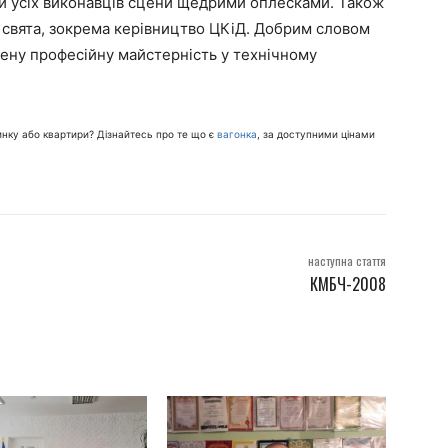
ти усіх виконавців сцени щедрими оплесками. Також
и свята, зокрема керівництво ЦКіД. Добрим словом
лену професійну майстерність у технічному
нку або квартири? Дізнайтесь про те що є
вагонка
, за доступними цінами
наступна стаття
КМБЧ-2008