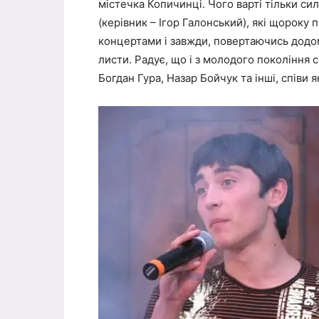
містечка Копичинці. Чого варті тільки си
(керівник – Ігор Галонський), які щороку
концертами і завжди, повертаючись додом
листи. Радує, що і з молодого покоління 
Богдан Гура, Назар Бойчук та інші, співи