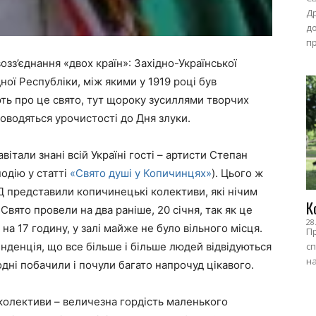
Др
до
пр
озз’єднання «двох країн»: Західно-Української
ної Республіки, між якими у 1919 році був
ють про це свято, тут щороку зусиллями творчих
роводяться урочистості до Дня злуки.
італи знані всій Україні гості – артисти Степан
подію у статті
«Свято душі у Копичинцях»
). Цього ж
Д представили копичинецькі колективи, які нічим
К
вято провели на два раніше, 20 січня, так як це
28
на 17 годину, у залі майже не було вільного місця.
Пр
нденція, що все більше і більше людей відвідуються
сп
на
одні побачили і почули багато напрочуд цікавого.
колективи – величезна гордість маленького