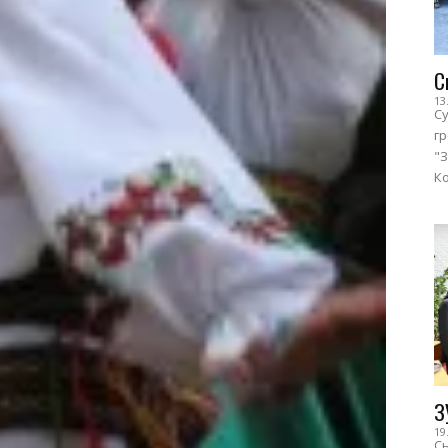
С
13
Су
г
"З
Ко
З
19
Сь