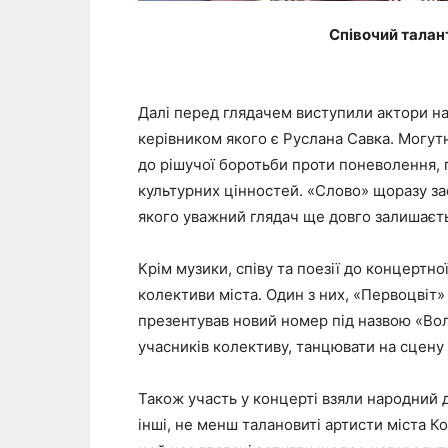
Співочий талан
Далі перед глядачем виступили актори на
керівником якого є Руслана Савка. Могут
до рішучої боротьби проти поневолення, 
культурних цінностей. «Слово» щоразу зас
якого уважний глядач ще довго залишаєть
Крім музики, співу та поезії до концерт
колективи міста. Один з них, «Первоцвіт»
презентував новий номер під назвою «Вол
учасників колективу, танцювати на сцену
Також участь у концерті взяли народний д
інші, не менш талановиті артисти міста К