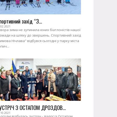
портивний захід “З...
.02.2021
вора зима не зупинила юних біатлоністів нашої
ромади на шляху до звершень. Спортивний захід
имова Нічлава" відбувся сьогодні у парку міста
пич...
УСТРІЧ З ОСТАПОМ ДРОЗДОВ...
.10.2021
огодні відбулась зустріч - діалог із Остапом