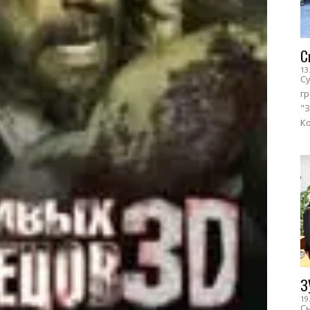
С
13
Су
г
"З
Ко
З
19
Сь