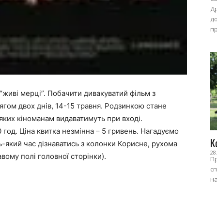
Др
до
пр
 “живі мерці”. Побачити дивакуватий фільм з
гом двох днів, 14-15 травня. Родзинкою стане
яких кіноманам видаватимуть при вході.
 год. Ціна квитка незмінна – 5 гривень. Нагадуємо
К
ь-який час дізнаватись з колонки Корисне, рухома
28
авому полі головної сторінки).
Пр
сп
на