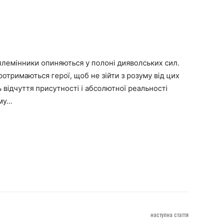
племінники опиняються у полоні дияволських сил.
ротримаються герої, щоб не зійти з розуму від цих
відчуття присутності і абсолютної реальності
ьму…
наступна стаття