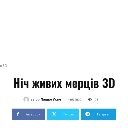
в 3D
Ніч живих мерців 3D
-
автор
Пашко Ухач
14.05.2009
193
Facebook
Twitter
Telegram