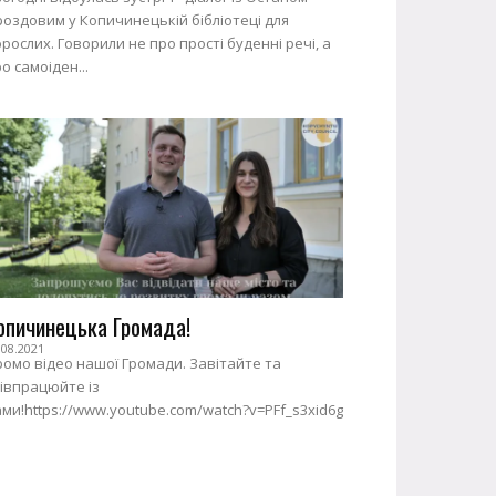
оздовим у Копичинецькій бібліотеці для
рослих. Говорили не про прості буденні речі, а
о самоіден...
опичинецька Громада!
.08.2021
омо відео нашої Громади. Завітайте та
івпрацюйте із
ми!https://www.youtube.com/watch?v=PFf_s3xid6g