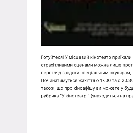
Готуйтеся! У місцевий кінотеатр приїхали
страхітливими сценами можна лише протя
перегляд завдяки спеціальним окулярам, 
Починатимуться жахіття о 17.00 та о 20.30
також, що про кіноафішу ви можете у буд
рубрика “У кінотеатрі” (знаходиться на пр