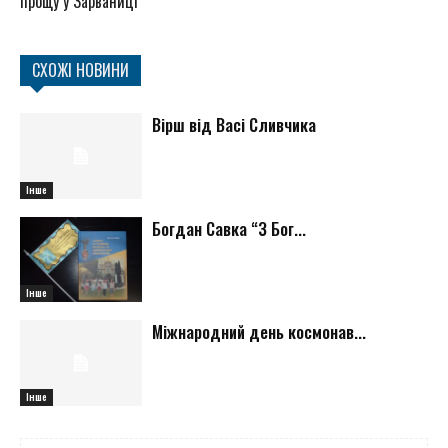
прощу у Зарваниці
СХОЖІ НОВИНИ
Вірш від Васі Сливчика
Інше
Богдан Савка “З Бог...
Інше
Міжнародний день космонав...
Інше