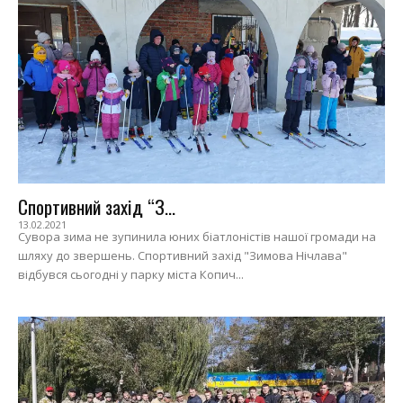
Спортивний захід “З...
13.02.2021
Сувора зима не зупинила юних біатлоністів нашої громади на
шляху до звершень. Спортивний захід "Зимова Нічлава"
відбувся сьогодні у парку міста Копич...