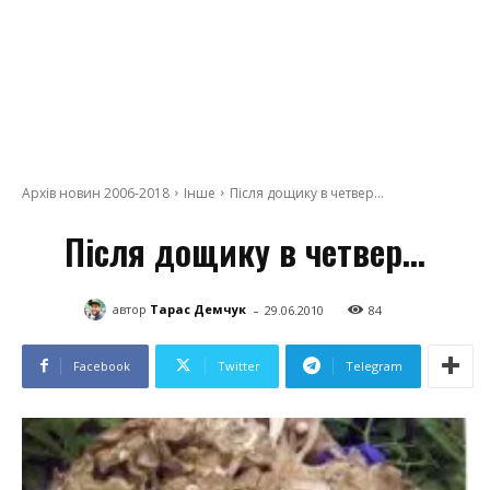
Архів новин 2006-2018
Інше
Після дощику в четвер...
Після дощику в четвер…
-
автор
Тарас Демчук
29.06.2010
84
Facebook
Twitter
Telegram