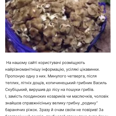
На нашому сайті користувачі розміщують
найрізноманітнішу інформацію, усілякі цікавинки.
Пропоную одну з них. Минулого четверга, після
теплих, літніх дощів, копичинецький грибник Василь
Скубіцький, вирушив до лісу на пошуки грибів.
І, замість поодиноких козариків чи маслючків, чоловік
знайшов справжнісіньку велику грибну „родину”
баранячих ріжок. Зразу й очам своїм не повірив! За