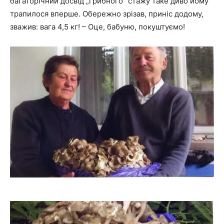
багаторічний досвід „грибного” стажу таке диво йому
трапилося вперше. Обережно зрізав, приніс додому,
зважив: вага 4,5 кг! – Оце, бабуню, покуштуємо!