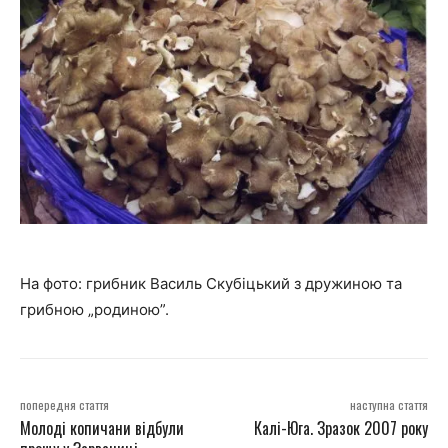
На фото: грибник Василь Скубіцький з дружиною та
грибною „родиною”.
попередня стаття
наступна стаття
Молоді копичани відбули
Калі-Юга. Зразок 2007 року