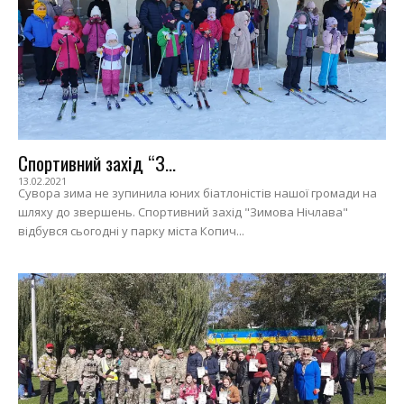
Спортивний захід “З...
13.02.2021
Сувора зима не зупинила юних біатлоністів нашої громади на
шляху до звершень. Спортивний захід "Зимова Нічлава"
відбувся сьогодні у парку міста Копич...