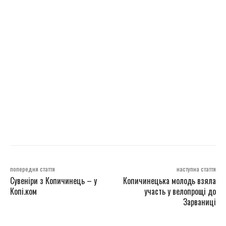
попередня стаття
наступна стаття
Сувеніри з Копичинець – у
Копичинецька молодь взяла
Копі.ком
участь у велопрощі до
Зарваниці