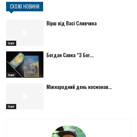
СХОЖІ НОВИНИ
Вірш від Васі Сливчика
Інше
Богдан Савка “З Бог...
Інше
Міжнародний день космонав...
Інше