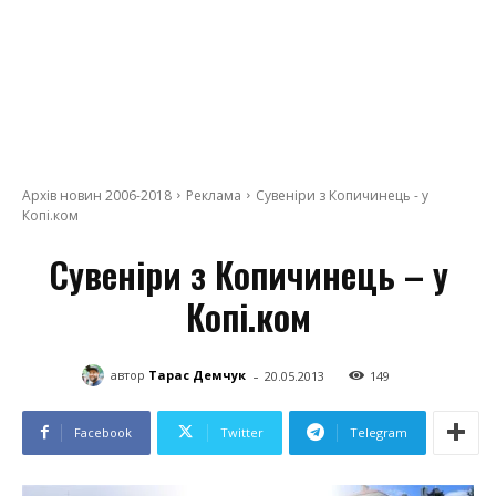
Архів новин 2006-2018
Реклама
Сувеніри з Копичинець - у
Копі.ком
Сувеніри з Копичинець – у
Копі.ком
-
автор
Тарас Демчук
20.05.2013
149
Facebook
Twitter
Telegram