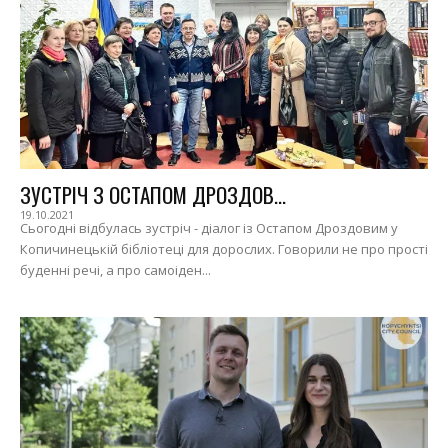
ЗУСТРІЧ З ОСТАПОМ ДРОЗДОВ...
19.10.2021
Сьогодні відбулась зустріч - діалог із Остапом Дроздовим у
Копичинецькій бібліотеці для дорослих. Говорили не про прості
буденні речі, а про самоіден...