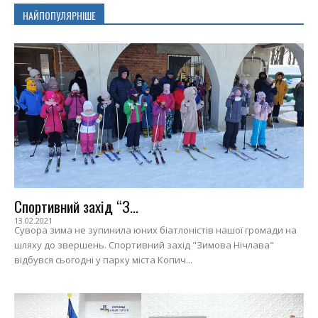
НАЙПОПУЛЯРНІШЕ
Спортивний захід “З...
13.02.2021
Сувора зима не зупинила юних біатлоністів нашої громади на
шляху до звершень. Спортивний захід "Зимова Нічлава"
відбувся сьогодні у парку міста Копич...