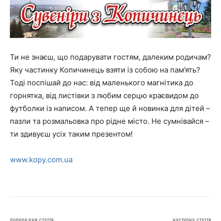
Ти не знаєш, що подарувати гостям, далеким родичам?
Яку частинку Копичинець взяти із собою на пам’ять?
Тоді поспішай до нас: від маленького магнітика до
горнятка, від листівки з любим серцю краєвидом до
футболки із написом. А тепер ще й новинка для дітей –
пазли та розмальовка про рідне місто. Не сумнівайся –
ти здивуєш усіх таким презентом!
www.kopy.com.ua
попередня стаття
наступна стаття