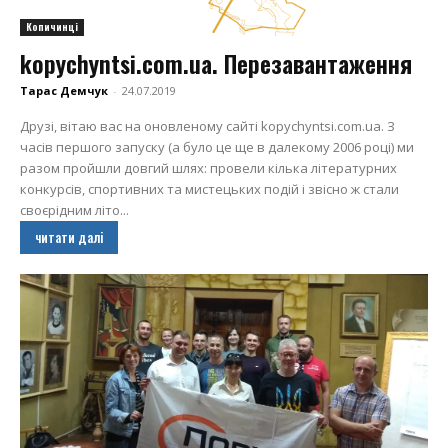
Копичинці
kopychyntsi.com.ua. Перезавантаження
Тарас Демчук
-
24.07.2019
Друзі, вітаю вас на оновленому сайті kopychyntsi.com.ua. З
часів першого запуску (а було це ще в далекому 2006 році) ми
разом пройшли довгий шлях: провели кілька літературних
конкурсів, спортивних та мистецьких подій і звісно ж стали
своєрідним літо...
читати далі