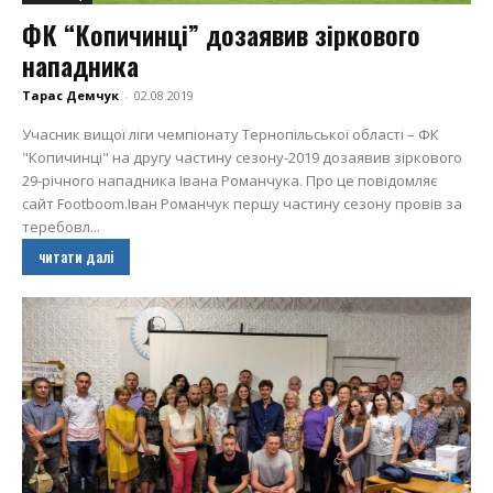
ФК “Копичинці” дозаявив зіркового
нападника
Тарас Демчук
-
02.08.2019
Учасник вищої ліги чемпіонату Тернопільської області – ФК
"Копичинці" на другу частину сезону-2019 дозаявив зіркового
29-річного нападника Івана Романчука. Про це повідомляє
сайт Footboom.Іван Романчук першу частину сезону провів за
теребовл...
читати далі