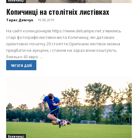
Копичинці
Копичинці на столітніх листівках
Тарас Демчук
-
19.08.2019
На сайті колекціонерів https://www.delcampe.net з'явились
старі фотографії-листівки міста Копичинці, які датовані
орієнтовно початку 20 століття.Оригінали листівок можна
придбати на аукціоні, і станом на зараз вони коштують
близько 43 євро. ...
читати далі
Копичинці