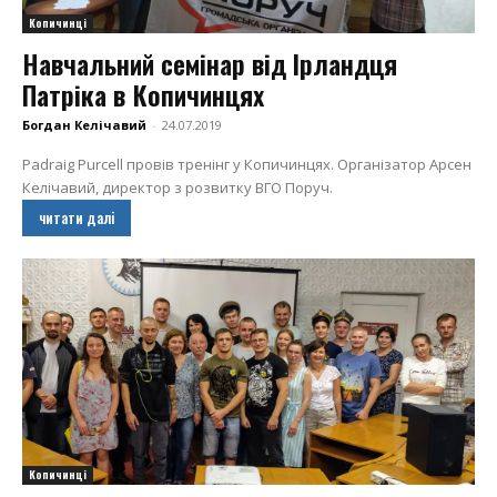
Копичинці
Навчальний семінар від Ірландця
Патріка в Копичинцях
Богдан Келічавий
-
24.07.2019
Padraig Purcell провів тренінг у Копичинцях. Організатор Арсен
Келічавий, директор з розвитку ВГО Поруч.
читати далі
Копичинці