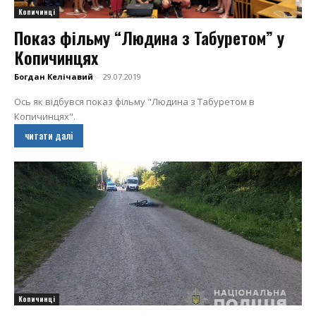
Копичинці
Показ фільму “Людина з Табуретом” у
Копичинцях
Богдан Келічавий
-
29.07.2019
Ось як відбувся показ фільму "Людина з Табуретом в
Копичинцях".
читати далі
Копичинці