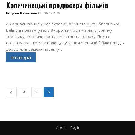
Копичинецькі продюсери фільмів
Богдан Келічавий
-
06.07.2019
А чи знали ви, що у нас є своє кіно? Мистецьке Збіговисько
Delirium презентувало 8 коротких фільмів на історичну
тематику, які зняли протягом останнього року. Показ
організувала Тетяна Волощук у Копичинецькій бібліотеці для
дорослих в рамках проекту...
читати далі
4
5
6
Архів
Події