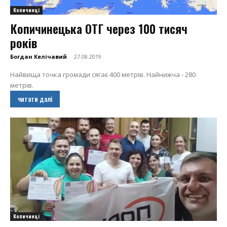
Копичинці
Копичинецька ОТГ через 100 тисяч
років
Богдан Келічавий
-
27.08.2019
Найвища точка громади сягає 400 метрів. Найнижча - 280
метрів.
читати далі
Копичинці