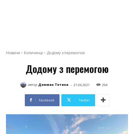
Новини
Копичинці
Додому з перемогою
Додому з перемогою
-
автор
Дзюмак Тетяна
21.06.2021
294
Facebook
Twitter