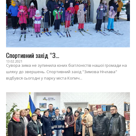
Спортивний захід “З...
13.02.2021
Сувора зима не зупинила юних біатлоністів нашої громади на
шляху до звершень. Спортивний захід "Зимова Нічлава"
відбувся сьогодні у парку міста Копич...