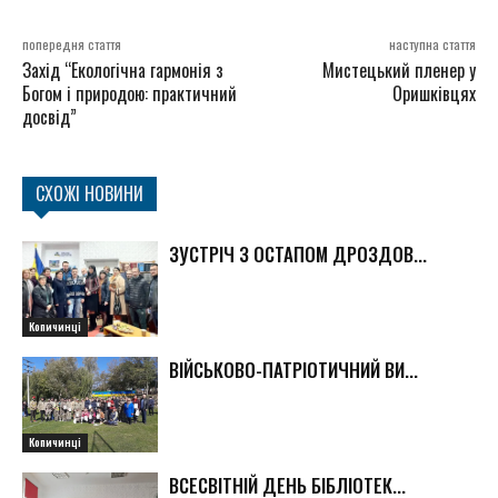
попередня стаття
наступна стаття
Захід “Екологічна гармонія з
Мистецький пленер у
Богом і природою: практичний
Оришківцях
досвід”
СХОЖІ НОВИНИ
ЗУСТРІЧ З ОСТАПОМ ДРОЗДОВ...
Копичинці
ВІЙСЬКОВО-ПАТРІОТИЧНИЙ ВИ...
Копичинці
ВСЕСВІТНІЙ ДЕНЬ БІБЛІОТЕК...