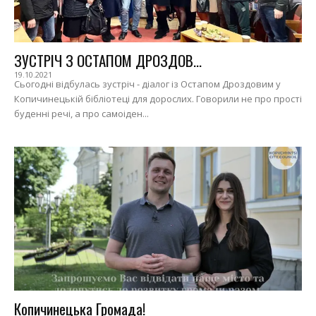
ЗУСТРІЧ З ОСТАПОМ ДРОЗДОВ...
19.10.2021
Сьогодні відбулась зустріч - діалог із Остапом Дроздовим у
Копичинецькій бібліотеці для дорослих. Говорили не про прості
буденні речі, а про самоіден...
Копичинецька Громада!