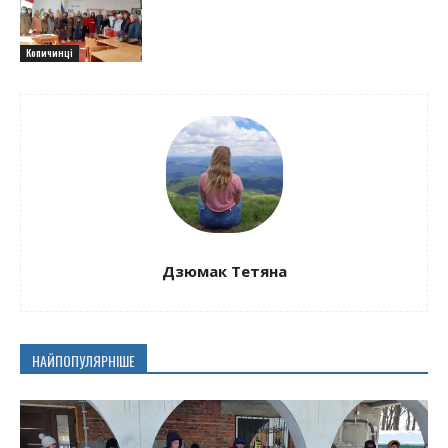
Копичинці
Дзюмак Тетяна
НАЙПОПУЛЯРНІШЕ