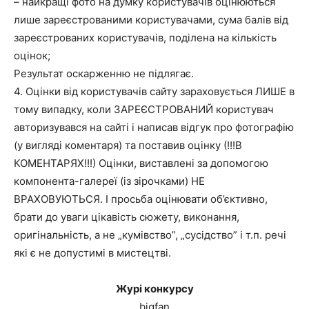
– найкращі фото на думку користувачів оцінюються
лише зареєстрованими користувачами, сума балів від
зареєстрованих користувачів, поділена на кількість
оцінок;
Результат оскарженню не підлягає.
4. Оцінки від користувачів сайту зараховується ЛИШЕ в
тому випадку, коли ЗАРЕЄСТРОВАНИЙ користувач
авторизувався на сайті і написав відгук про фотографію
(у вигляді коментаря) та поставив оцінку (!!!В
КОМЕНТАРЯХ!!!) Оцінки, виставлені за допомогою
компонента-галереї (із зірочками) НЕ
ВРАХОВУЮТЬСЯ. І просьба оцінювати об’єктивно,
брати до уваги цікавість сюжету, виконання,
оригінальність, а не „кумівство”, „сусідство” і т.п. речі
які є не допустимі в мистецтві.
Журі конкурсу
bigfan