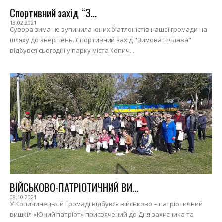
Спортивний захід “З...
13.02.2021
Сувора зима не зупинила юних біатлоністів нашої громади на
шляху до звершень. Спортивний захід "Зимова Нічлава"
відбувся сьогодні у парку міста Копич...
ВІЙСЬКОВО-ПАТРІОТИЧНИЙ ВИ...
08.10.2021
У Копичинецькій Громаді відбувся військово – патріотичний
вишкіл «Юний патріот» присвячений до Дня захисника та