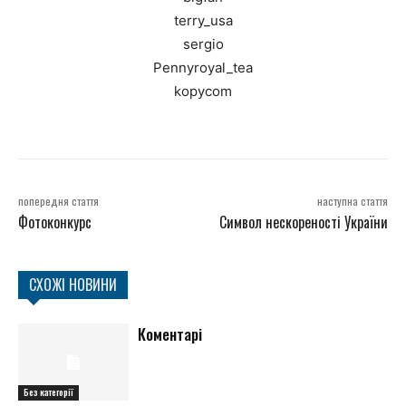
terry_usa
sergio
Pennyroyal_tea
kopycom
попередня стаття
наступна стаття
Фотоконкурс
Символ нескореності України
СХОЖІ НОВИНИ
Коментарі
Без категорії