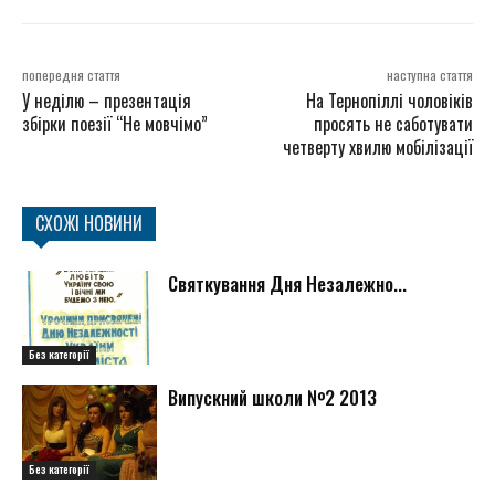
попередня стаття
наступна стаття
У неділю – презентація
На Тернопіллі чоловіків
збірки поезії “Не мовчімо”
просять не саботувати
четверту хвилю мобілізації
СХОЖІ НОВИНИ
Святкування Дня Незалежно...
Без категорії
Випускний школи №2 2013
Без категорії