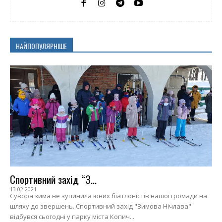
НАЙПОПУЛЯРНІШЕ
Спортивний захід “З...
13.02.2021
Сувора зима не зупинила юних біатлоністів нашої громади на
шляху до звершень. Спортивний захід "Зимова Нічлава"
відбувся сьогодні у парку міста Копич...