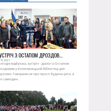
УСТРІЧ З ОСТАПОМ ДРОЗДОВ...
.10.2021
огодні відбулась зустріч - діалог із Остапом
оздовим у Копичинецькій бібліотеці для
рослих. Говорили не про прості буденні речі, а
о самоіден...