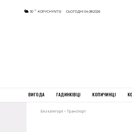
C
30
KOPYCHYNTSI
СЬОГОДНІ 04.08.2026
ВИГОДА
ГАДИНКІВЦІ
КОПИЧИНЦІ
К
Без категорії
Транспорт