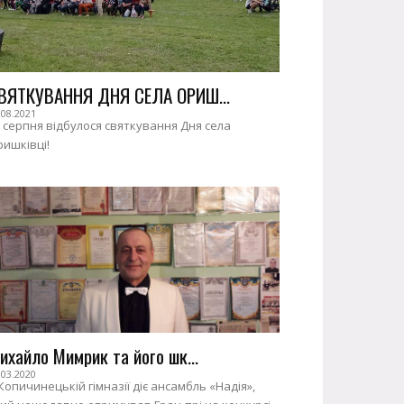
ВЯТКУВАННЯ ДНЯ СЕЛА ОРИШ...
.08.2021
 серпня відбулося святкування Дня села
ишківці!
ихайло Мимрик та його шк...
.03.2020
Копичинецькій гімназії діє ансамбль «Надія»,