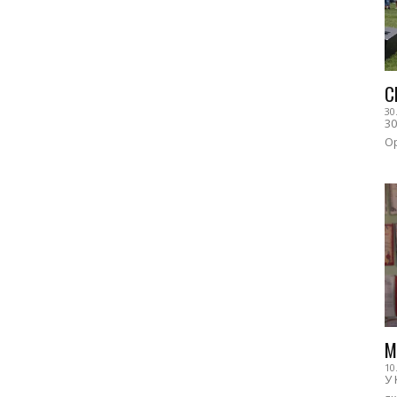
С
30
30
Ор
М
10
У 