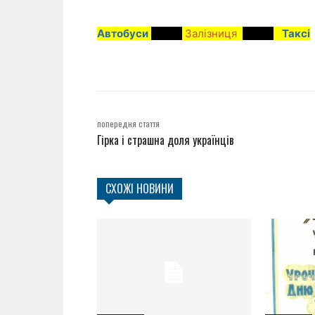
Автобуси
Залізниця
Таксі
попередня стаття
Гірка і страшна доля українців
СХОЖІ НОВИНИ