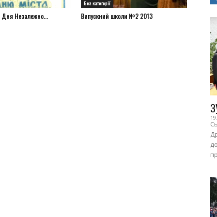
Без категорії
 Дня Незалежно...
Випускний школи №2 2013
З
19
Сь
Др
до
пр