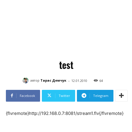
test
-
автор
Тарас Демчук
12.01.2010
64
Facebook
Twitter
Telegram
{flvremote}http://192.168.0.7:8081/stream1.flv{/flvremote}