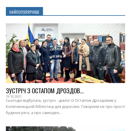
НАЙПОПУЛЯРНІШЕ
ЗУСТРІЧ З ОСТАПОМ ДРОЗДОВ...
19.10.2021
Сьогодні відбулась зустріч - діалог із Остапом Дроздовим у
Копичинецькій бібліотеці для дорослих. Говорили не про прості
буденні речі, а про самоіден...