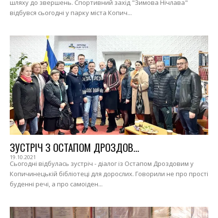
шляху до звершень. Спортивний захід "Зимова Нічлава"
відбувся сьогодні у парку міста Копич...
ЗУСТРІЧ З ОСТАПОМ ДРОЗДОВ...
19.10.2021
Сьогодні відбулась зустріч - діалог із Остапом Дроздовим у
Копичинецькій бібліотеці для дорослих. Говорили не про прості
буденні речі, а про самоіден...