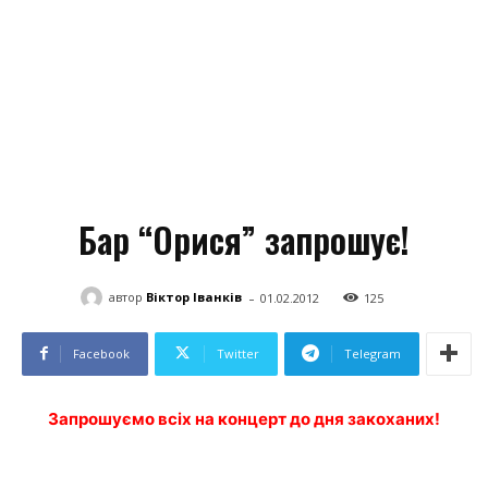
Бар “Орися” запрошує!
-
автор
Віктор Іванків
01.02.2012
125
Facebook
Twitter
Telegram
Запрошуємо всіх на концерт до дня закоханих!