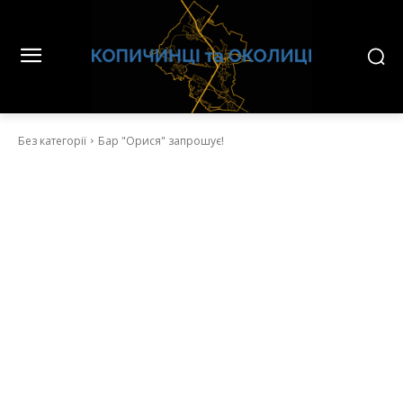
Без категорії
Бар "Орися" запрошує!