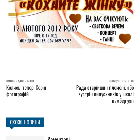
попередня стаття
наступна стаття
Колись-тепер. Серія
Рада старійшин племені, або
фотографій
зустріч випускників у школі
намбер уан
СХОЖІ НОВИНИ
Коментарі