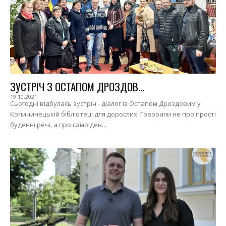
ЗУСТРІЧ З ОСТАПОМ ДРОЗДОВ...
19.10.2021
Сьогодні відбулась зустріч - діалог із Остапом Дроздовим у
Копичинецькій бібліотеці для дорослих. Говорили не про прості
буденні речі, а про самоіден...