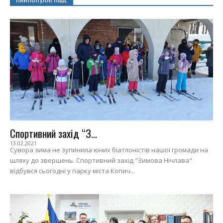
Спортивний захід “З...
13.02.2021
Сувора зима не зупинила юних біатлоністів нашої громади на
шляху до звершень. Спортивний захід "Зимова Нічлава"
відбувся сьогодні у парку міста Копич...