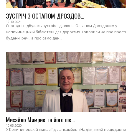
ЗУСТРІЧ З ОСТАПОМ ДРОЗДОВ...
19.10.2021
Сьогодні відбулась зустріч - діалог із Остапом Дроздовим у
Копичинецькій бібліотеці для дорослих. Говорили не про прості
буденні речі, а про самоіден...
Михайло Мимрик та його шк...
10.03.2020
У Копичинецькій гімназії діє ансамбль «Надія», який нещодавно