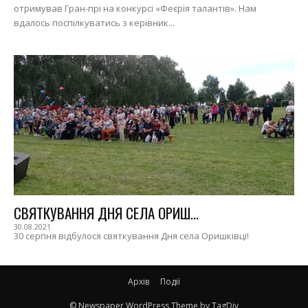
отримував Гран-прі на конкурсі «Феєрія талантів». Нам
вдалось поспілкуватись з керівник...
СВЯТКУВАННЯ ДНЯ СЕЛА ОРИШ...
30.08.2021
30 серпня відбулося святкування Дня села Оришківці!
Архів
Події
© Newspaper WordPress Theme by TagDiv