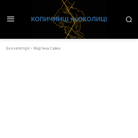
Без категорії
Мар'яна Савка