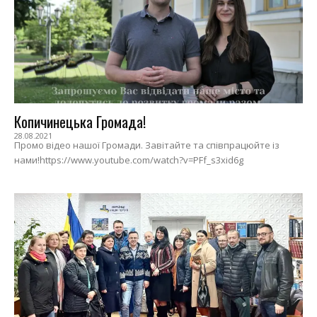
Копичинецька Громада!
28.08.2021
Промо відео нашої Громади. Завітайте та співпрацюйте із
нами!https://www.youtube.com/watch?v=PFf_s3xid6g