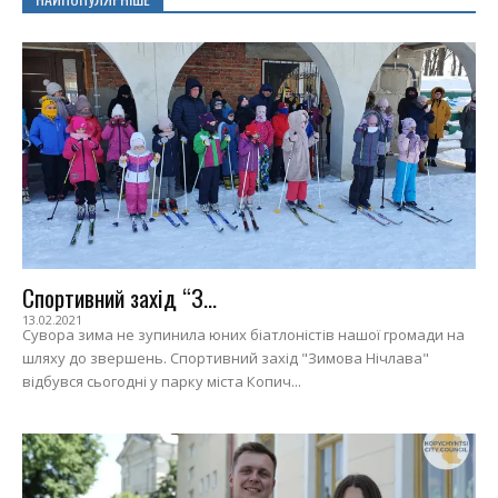
Спортивний захід “З...
13.02.2021
Сувора зима не зупинила юних біатлоністів нашої громади на
шляху до звершень. Спортивний захід "Зимова Нічлава"
відбувся сьогодні у парку міста Копич...