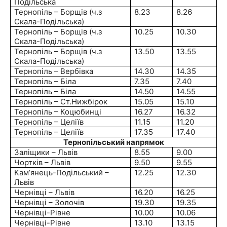
Подільська
Тернопіль – Борщів (ч.з
8.23
8.26
Скала-Подільська)
Тернопіль – Борщів (ч.з
10.25
10.30
Скала-Подільська)
Тернопіль – Борщів (ч.з
13.50
13.55
Скала-Подільська)
Тернопіль – Вербівка
14.30
14.35
Тернопіль – Біла
7.35
7.40
Тернопіль – Біла
14.50
14.55
Тернопіль – Ст.Нижбірок
15.05
15.10
Тернопіль – Коцюбинці
16.27
16.32
Тернопіль – Целіїв
11.15
11.20
Тернопіль – Целіїв
17.35
17.40
Тернопільський напрямок
Заліщики – Львів
8.55
9.00
Чортків – Львів
9.50
9.55
Кам
’
янець-Под
ільський –
12.25
12.30
Львів
Чернівці – Львів
16.20
16.25
Чернівці – Золочів
19.30
19.35
Чернівці-Рівне
10.00
10.06
Чернівці-Рівне
13.10
13.15