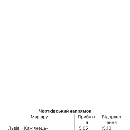
Чортк
івський напрямок
Маршрут
Прибутт
Відправл
я
ення
Львів – Кам
’
янець-
15.05
15.10