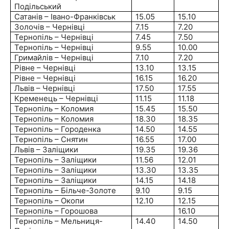
Под
ільський
Сатанів – Івано-Франківськ
15.05
15.10
Золочів – Чернівці
7.15
7.20
Тернопіль – Чернівці
7.45
7.50
Тернопіль – Чернівці
9.55
10.00
Гримайлів – Чернівці
7.10
7.20
Рівне – Чернівці
13.10
13.15
Рівне – Чернівці
16.15
16.20
Львів – Чернівці
17.50
17.55
Кременець – Чернівці
11.15
11.18
Тернопіль – Коломия
15.45
15.50
Тернопіль – Коломия
18.30
18.35
Тернопіль – Городенка
14.50
14.55
Тернопіль – Снятин
16.55
17.00
Львів – Заліщики
19.35
19.36
Тернопіль – Заліщики
11.56
12.01
Тернопіль – Заліщики
13.30
13.35
Тернопіль – Заліщики
14.15
14.18
Тернопіль – Більче-Золоте
9.10
9.15
Тернопіль – Окопи
12.10
12.15
Тернопіль – Горошова
16.10
Тернопіль – Мельниця-
14.40
14.50