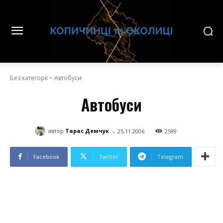
Без категорії
Автобуси
Автобуси
-
автор
Тарас Демчук
25.11.2006
2599
Facebook
Twitter
Telegram