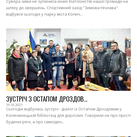
Сувора зима не зупинила юних біатлоністів нашої громади на
шляху до звершень. Спортивний захід "Зимова Нічлава"
відбувся сьогодні у парку міста Копич...
ЗУСТРІЧ З ОСТАПОМ ДРОЗДОВ...
19.10.2021
Сьогодні відбулась зустріч - діалог із Остапом Дроздовим у
Копичинецькій бібліотеці для дорослих. Говорили не про прості
буденні речі, а про самоіден...