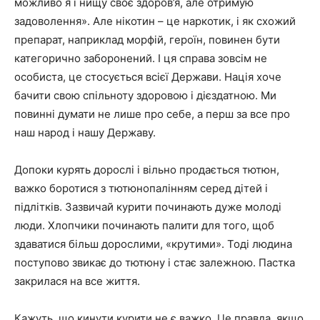
можливо я і нищу своє здоров’я, але отримую
задоволення». Але нікотин – це наркотик, і як схожий
препарат, наприклад морфій, героїн, повинен бути
категорично заборонений. І ця справа зовсім не
особиста, це стосується всієї Держави. Нація хоче
бачити свою спільноту здоровою і дієздатною. Ми
повинні думати не лише про себе, а перш за все про
наш народ і нашу Державу.
Допоки курять дорослі і вільно продається тютюн,
важко боротися з тютюнопалінням серед дітей і
підлітків. Зазвичай курити починають дуже молоді
люди. Хлопчики починають палити для того, щоб
здаватися більш дорослими, «крутими». Тоді людина
поступово звикає до тютюну і стає залежною. Пастка
закрилася на все життя.
Кажуть, що кинути курити не є важко. Це правда, якщо