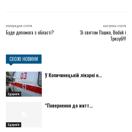
попередня стаття
наступна стаття
Буде допомога з області?
Зі святом Пашко, Boduk і
Тризуб!!!
СХОЖІ НОВИНИ
У Копичинецькій лікарні н...
Здоров'я
“Повернення до житт...
Здоров'я