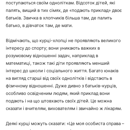
поступаються своїм одноліткам. Відсоток дітей, які
палять, вищий в тих сімях, де «подають приклад» двоє
батьків. Звичка в хлопчиків більша там, де палить
батько, в дівчаток там, де мати.
Відмічають, що курці-хлопці не проявляють великого
інтересу до спорту; вони уникають важких в
розумовому відношенні задач, наприклад в
математиці, також такі діти проявляють менший
інтерес до школи і соціального життя. Багато юнаків
на вигляд старші від своїх однолітків і відстають в
фізичному відношенні. Дуже дивно з батьків-курців,
особливо освідченим людям, який приклад вони
подають і на що штовхають своїх дітей. Це можна
сказати і вчителям, вихователям і звичайно ж лікарям.
Деякі курці можуть сказати: «Це моя особиста справа –