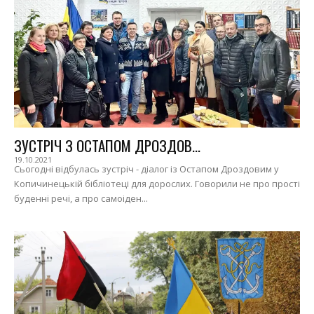
ЗУСТРІЧ З ОСТАПОМ ДРОЗДОВ...
19.10.2021
Сьогодні відбулась зустріч - діалог із Остапом Дроздовим у
Копичинецькій бібліотеці для дорослих. Говорили не про прості
буденні речі, а про самоіден...