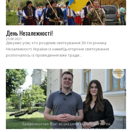
День Незалежності!
25.08.2021
Дякуємо усім, хто розділив святкування 30-тої річниці
Незалежності України із нами!Цьогорічне святкування
розпочалось із проведення вже тради...