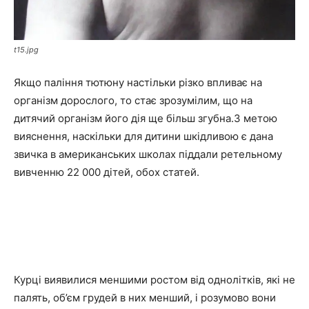
t15.jpg
Якщо паління тютюну настільки різко впливає на
організм дорослого, то стає зрозумілим, що на
дитячий організм його дія ще більш згубна.З метою
вияснення, наскільки для дитини шкідливою є дана
звичка в американських школах піддали ретельному
вивченню 22 000 дітей, обох статей.
Курці виявилися меншими ростом від однолітків, які не
палять, об’єм грудей в них менший, і розумово вони