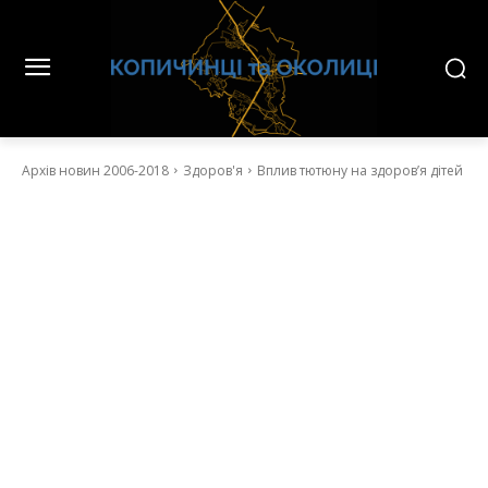
Архів новин 2006-2018
Здоров'я
Вплив тютюну на здоров’я дітей