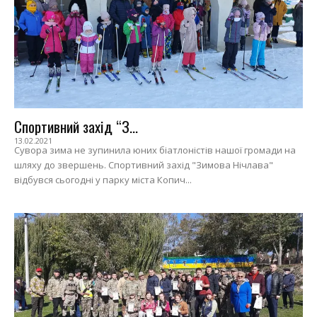
Спортивний захід “З...
13.02.2021
Сувора зима не зупинила юних біатлоністів нашої громади на
шляху до звершень. Спортивний захід "Зимова Нічлава"
відбувся сьогодні у парку міста Копич...