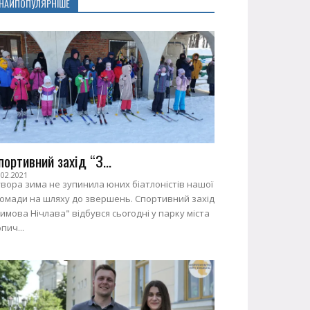
НАЙПОПУЛЯРНІШЕ
портивний захід “З...
.02.2021
вора зима не зупинила юних біатлоністів нашої
ромади на шляху до звершень. Спортивний захід
имова Нічлава" відбувся сьогодні у парку міста
пич...