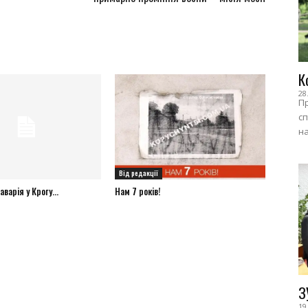
К
28
Пр
сп
на
Від редакції
варія у Крогу...
Нам 7 років!
З
19