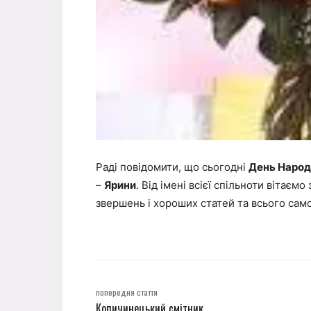
Раді повідомити, що сьогодні
День Наро
–
Ярини
. Від імені всієї спільноти вітає
звершень і хороших статей та всього сам
попередня стаття
Копичинецький смітник