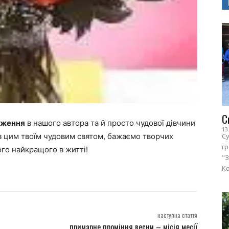
С
дження
в нашого автора та й просто чудової дівчини
13
мо з цим твоїм чудовим святом, бажаємо творчих
Су
г
ого найкращого в житті!
"З
Ко
наступна стаття
примарне проміння весни – місія месії