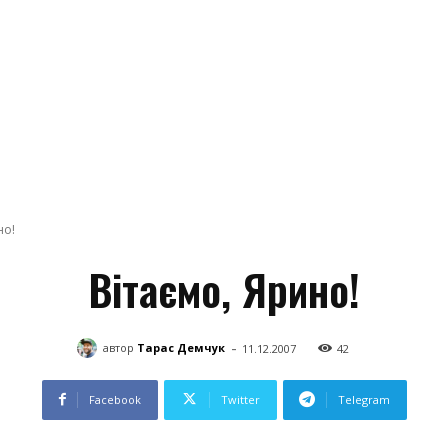
но!
Вітаємо, Ярино!
-
автор
Тарас Демчук
11.12.2007
42
Facebook
Twitter
Telegram