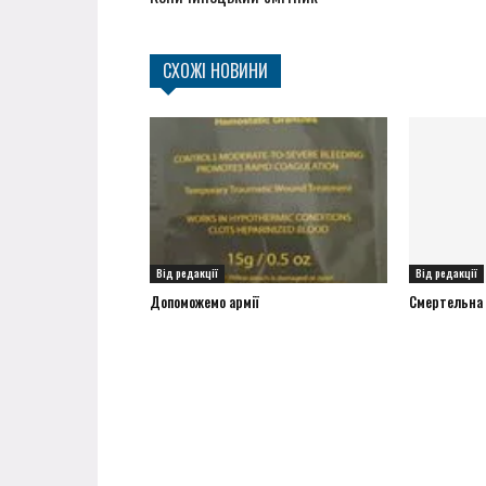
СХОЖІ НОВИНИ
Від редакції
Від редакції
Допоможемо армії
Смертельна а