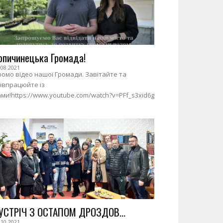
опичинецька Громада!
.08.2021
омо відео нашої Громади. Завітайте та
івпрацюйте із
ми!https://www.youtube.com/watch?v=PFf_s3xid6g
УСТРІЧ З ОСТАПОМ ДРОЗДОВ...
.10.2021