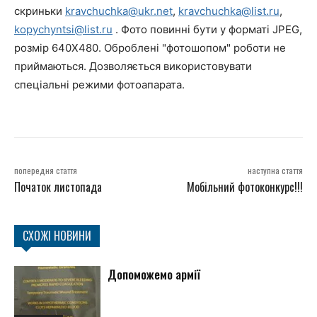
скриньки
kravchuchka
@ukr.net
,
kravchuchka@list.ru
,
kopychyntsi@list.ru
. Фото повинні бути у форматі JPEG,
розмір 640Х480. Оброблені "фотошопом" роботи не
приймаються. Дозволяється використовувати
спеціальні режими фотоапарата.
попередня стаття
наступна стаття
Початок листопада
Мобільний фотоконкурс!!!
СХОЖІ НОВИНИ
Допоможемо армії