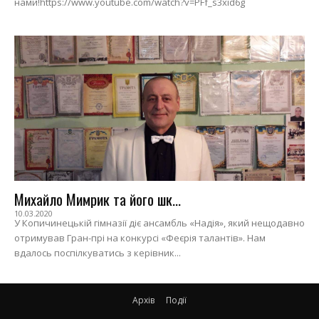
нами!https://www.youtube.com/watch?v=PFf_s3xid6g
Михайло Мимрик та його шк...
10.03.2020
У Копичинецькій гімназії діє ансамбль «Надія», який нещодавно
отримував Гран-прі на конкурсі «Феєрія талантів». Нам
вдалось поспілкуватись з керівник...
Архів
Події