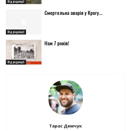
Від редакції
Смертельна аварія у Крогу...
Від редакції
Нам 7 років!
Від редакції
Тарас Демчук