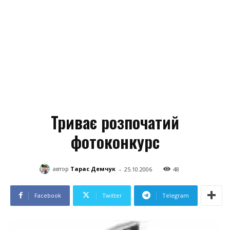
Триває розпочатий
фотоконкурс
-
автор
Тарас Демчук
25.10.2006
48
Facebook
Twitter
Telegram