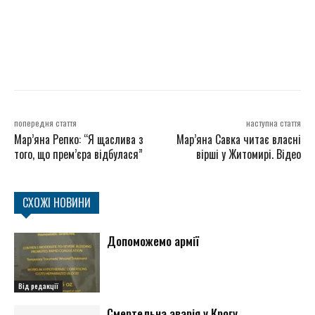
попередня стаття
наступна стаття
Мар’яна Репко: “Я щаслива з
Мар’яна Савка читає власні
того, що прем’єра відбулася”
вірші у Житомирі. Відео
СХОЖІ НОВИНИ
Допоможемо армії
Від редакції
Смертельна аварія у Крогу...