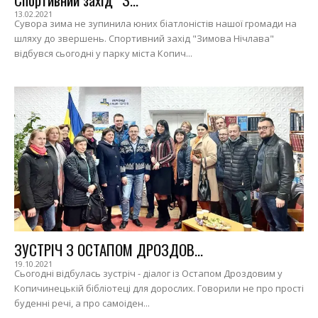
13.02.2021
Сувора зима не зупинила юних біатлоністів нашої громади на
шляху до звершень. Спортивний захід "Зимова Нічлава"
відбувся сьогодні у парку міста Копич...
ЗУСТРІЧ З ОСТАПОМ ДРОЗДОВ...
19.10.2021
Сьогодні відбулась зустріч - діалог із Остапом Дроздовим у
Копичинецькій бібліотеці для дорослих. Говорили не про прості
буденні речі, а про самоіден...