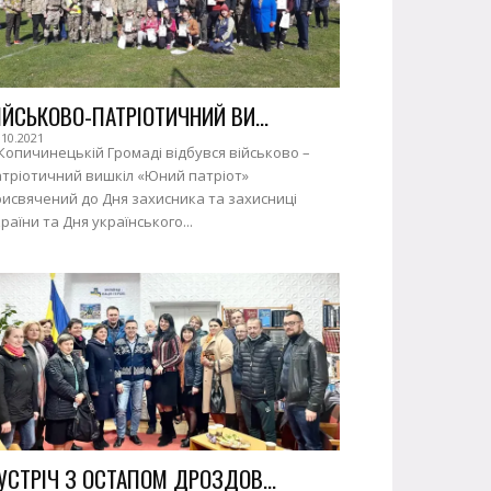
ІЙСЬКОВО-ПАТРІОТИЧНИЙ ВИ...
.10.2021
Копичинецькій Громаді відбувся військово –
атріотичний вишкіл «Юний патріот»
исвячений до Дня захисника та захисниці
раїни та Дня українського...
УСТРІЧ З ОСТАПОМ ДРОЗДОВ...