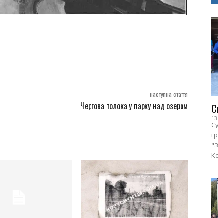
наступна стаття
Чергова толока у парку над озером
С
13
Су
г
"З
Ко