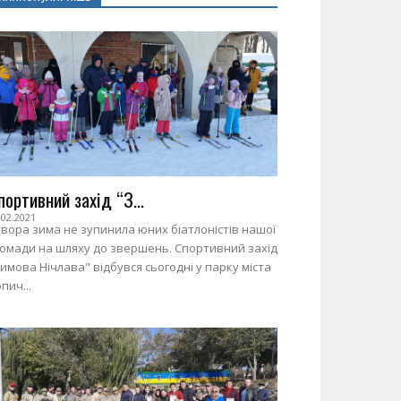
портивний захід “З...
.02.2021
вора зима не зупинила юних біатлоністів нашої
ромади на шляху до звершень. Спортивний захід
имова Нічлава" відбувся сьогодні у парку міста
пич...