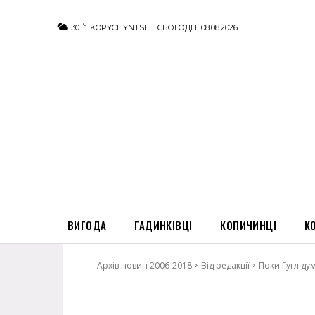
C
30
KOPYCHYNTSI
СЬОГОДНІ 08.08.2026
ВИГОДА
ГАДИНКІВЦІ
КОПИЧИНЦІ
К
Архів новин 2006-2018
Від редакції
Поки Гугл дум