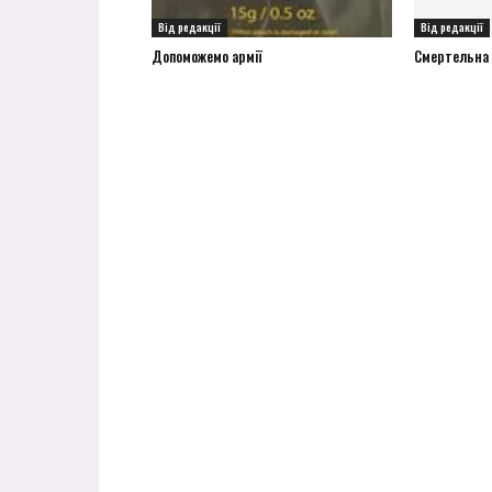
Від редакції
Від редакції
Допоможемо армії
Смертельна а