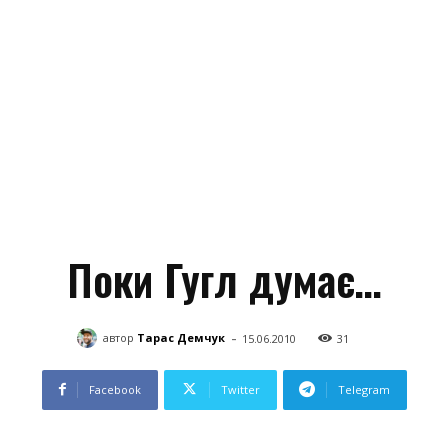
Поки Гугл думає…
-
автор
Тарас Демчук
15.06.2010
31
Facebook
Twitter
Telegram