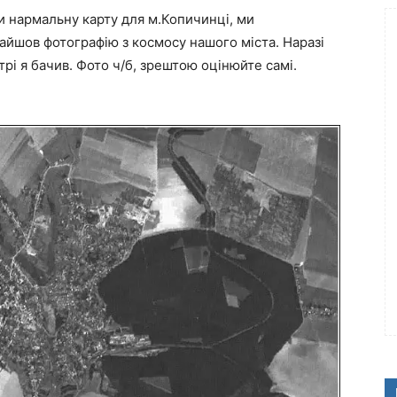
и нармальну карту для м.Копичинці, ми
йшов фотографію з космосу нашого міста. Наразі
рі я бачив. Фото ч/б, зрештою оцінюйте самі.