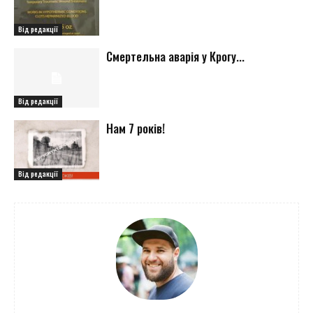
Від редакції
Смертельна аварія у Крогу...
Від редакції
Нам 7 років!
Від редакції