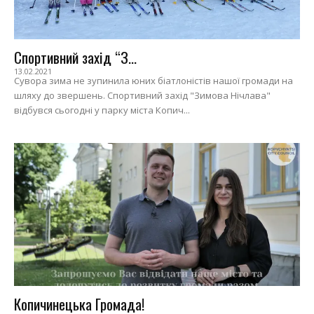
Спортивний захід “З...
13.02.2021
Сувора зима не зупинила юних біатлоністів нашої громади на
шляху до звершень. Спортивний захід "Зимова Нічлава"
відбувся сьогодні у парку міста Копич...
Копичинецька Громада!