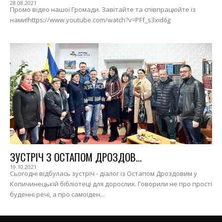
28.08.2021
Промо відео нашої Громади. Завітайте та співпрацюйте із
нами!https://www.youtube.com/watch?v=PFf_s3xid6g
ЗУСТРІЧ З ОСТАПОМ ДРОЗДОВ...
19.10.2021
Сьогодні відбулась зустріч - діалог із Остапом Дроздовим у
Копичинецькій бібліотеці для дорослих. Говорили не про прості
буденні речі, а про самоіден...