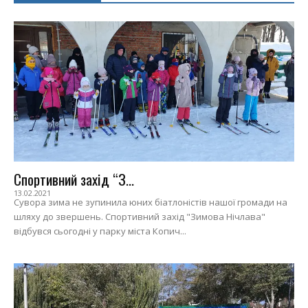
Спортивний захід “З...
13.02.2021
Сувора зима не зупинила юних біатлоністів нашої громади на
шляху до звершень. Спортивний захід "Зимова Нічлава"
відбувся сьогодні у парку міста Копич...