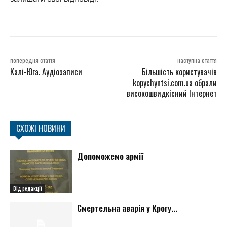
попередня стаття
наступна стаття
Калі-Юга. Аудіозаписи
Більшість користувачів
kopychyntsi.com.ua обрали
високошвидкісний Інтернет
СХОЖІ НОВИНИ
Допоможемо армії
Від редакції
Смертельна аварія у Крогу...