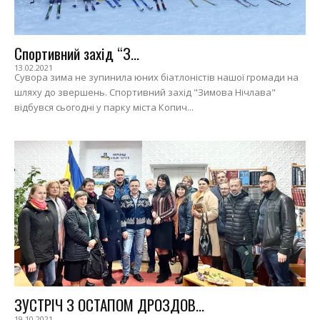
Спортивний захід “З...
13.02.2021
Сувора зима не зупинила юних біатлоністів нашої громади на
шляху до звершень. Спортивний захід "Зимова Нічлава"
відбувся сьогодні у парку міста Копич...
ЗУСТРІЧ З ОСТАПОМ ДРОЗДОВ...
19.10.2021