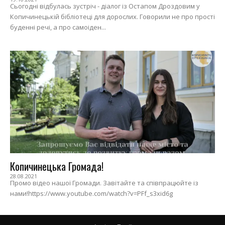
Сьогодні відбулась зустріч - діалог із Остапом Дроздовим у
Копичинецькій бібліотеці для дорослих. Говорили не про прості
буденні речі, а про самоіден...
Копичинецька Громада!
28.08.2021
Промо відео нашої Громади. Завітайте та співпрацюйте із
нами!https://www.youtube.com/watch?v=PFf_s3xid6g