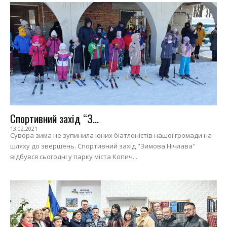
Спортивний захід “З...
13.02.2021
Сувора зима не зупинила юних біатлоністів нашої громади на
шляху до звершень. Спортивний захід "Зимова Нічлава"
відбувся сьогодні у парку міста Копич...