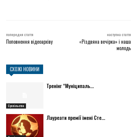
попередня стаття
наступна стаття
Поповнення відеоархіву
«Різдвяна вечірка» і наша
молодь
СХОЖІ НОВИНИ
Тренінг “Муніципаль...
Суспільство
Лауреати премії імені Сте...