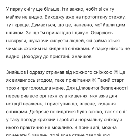
У парку снігу ще більше. Іти важко, чобіт зі снігу
майже не видно. Виходжу вже на протоптану стежку,
тут краще. Думається, що це, напевно, мої йшли цим
шляхом. За що їм принагідно і дякую. Озираюсь
навкруги, шукаючи силуети людей, які займаються
чимось схожим на кидання сніжками. У парку нікого не
видно. Доходжу до пристані. Знайшов.
Знайшов і одразу отримав від кожного сніжкою 🙂 Це,
як виявилось згодом, таке привітання 🙂 Такий старт
трохи приголомшив мене. Для цілковитої безпечності
перевірив всю оргтехніку в кишенях, яку взяв для
нотації вражень, і приступив до, власне, кидання
сніжками. Добряче покидатися було важко, так як сніг
у таку погоду крихкий і зробити нормальну сніжку з
нього практично не можливо. В принципі, можна
почекати 5 хвилин, тоді вона стане твердішою і