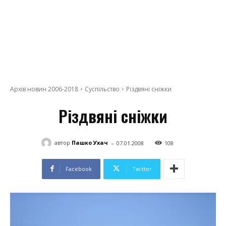
Архів новин 2006-2018
Суспільство
Різдвяні сніжки
Різдвяні сніжки
-
автор
Пашко Ухач
07.01.2008
108
Facebook
Twitter