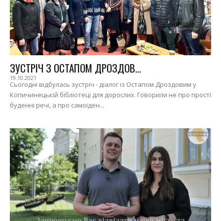
ЗУСТРІЧ З ОСТАПОМ ДРОЗДОВ...
19.10.2021
Сьогодні відбулась зустріч - діалог із Остапом Дроздовим у
Копичинецькій бібліотеці для дорослих. Говорили не про прості
буденні речі, а про самоіден...