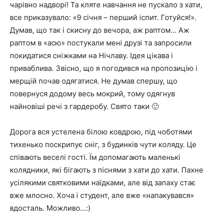
чарівно надворі! Та кляте навчання не пускало з хати,
все приказувало: «9 січня – перший іспит. Готуйся!».
Думав, що так і скисну до вечора, аж раптом…
Аж
раптом в «асю» постукали мені друзі та запросили
покидатися сніжками на Нічлаву. Ідея цікава і
приваблива. Звісно, що я погодився на пропозицію і
мерщій почав одягатися. Не думав спершу, що
повернуся додому весь мокрий, тому одягнув
найновіші речі з гардеробу. Свято таки 🙂
Дорога вся устелена білою ковдрою, під чоботями
тихенько поскрипує сніг, з будинків чути коляду. Це
співають веселі гості. Їм допомагають маленькі
колядники, які бігають з піснями з хати до хати. Пахне
усілякими святковими наїдками, але від запаху стає
вже млосно. Хоча і студент, але вже «напакувався»
вдосталь. Можливо…:)