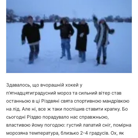
Здавалось, що вчорашній хокей у
п’ятнадцятиградусний мороз та сильний вітер став
останньою в ці Різдвяні свята спортивною мандрівкою
на лід. Але ні, все ж таки поспішив ставити крапку. Бо
сьогодні Різдво порадувало нас справжньою,
властивою йому погодою: густий лапатий сніг, помірна
морозяна температура, близько 2-4 градусів. Ох, як