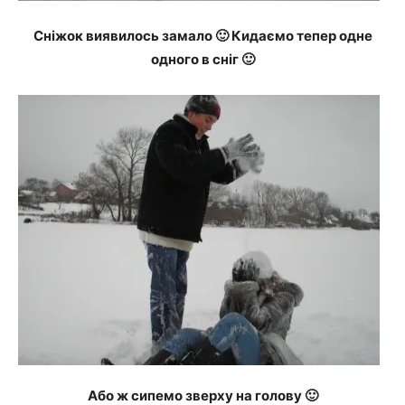
Сніжок виявилось замало 🙂 Кидаємо тепер одне
одного в сніг 🙂
Або ж сипемо зверху на голову 🙂