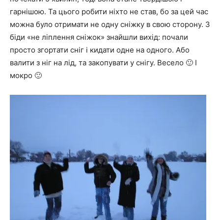
гарнішою. Та цього робити ніхто не став, бо за цей час
можна було отримати не одну сніжку в свою сторону. З
біди «не ліплення сніжок» знайшли вихід: почали
просто згортати сніг і кидати одне на одного. Або
валити з ніг на лід, та закопувати у снігу. Весело 🙂 І
мокро 🙂