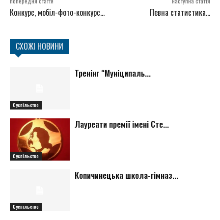
попередня стаття
наступна стаття
Конкурс, мобіл-фото-конкурс…
Певна статистика…
СХОЖІ НОВИНИ
Тренінг “Муніципаль...
Суспільство
Лауреати премії імені Сте...
Суспільство
Копичинецька школа-гімназ...
Суспільство