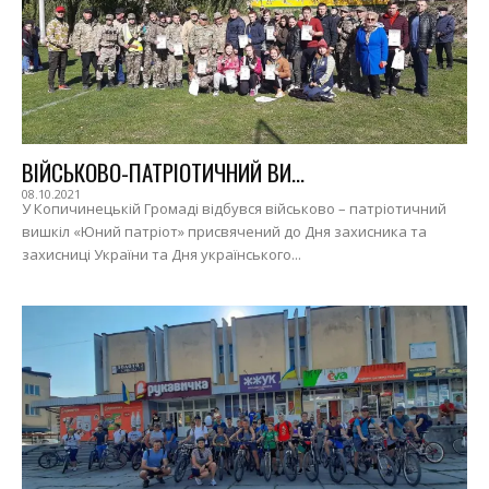
ВІЙСЬКОВО-ПАТРІОТИЧНИЙ ВИ...
08.10.2021
У Копичинецькій Громаді відбувся військово – патріотичний
вишкіл «Юний патріот» присвячений до Дня захисника та
захисниці України та Дня українського...