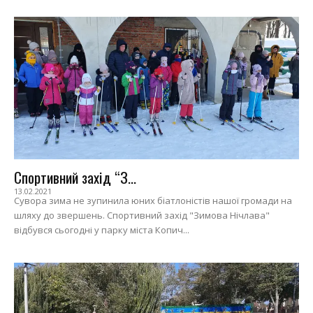
Спортивний захід “З...
13.02.2021
Сувора зима не зупинила юних біатлоністів нашої громади на
шляху до звершень. Спортивний захід "Зимова Нічлава"
відбувся сьогодні у парку міста Копич...