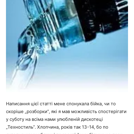
Написання цієї статті мене спонукала бійка, чи то
скоріше „розборки”, які я мав можливість спостерігати
у суботу на всіма нами улюбленій дискотеці
„Техностиль”. Хлопчина, років так 13-14, бо по