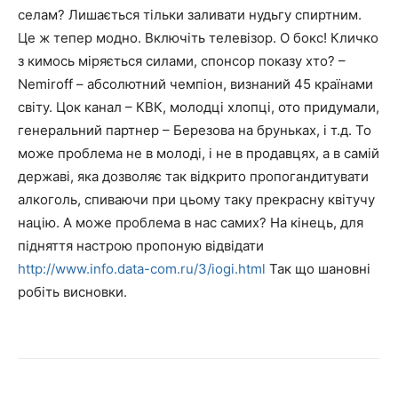
селам? Лишається тільки заливати нудьгу спиртним.
Це ж тепер модно. Включіть телевізор. О бокс! Кличко
з кимось міряється силами, спонсор показу хто? –
Nemiroff – абсолютний чемпіон, визнаний 45 країнами
світу. Цок канал – КВК, молодці хлопці, ото придумали,
генеральний партнер – Березова на бруньках, і т.д. То
може проблема не в молоді, і не в продавцях, а в самій
державі, яка дозволяє так відкрито пропогандитувати
алкоголь, спиваючи при цьому таку прекрасну квітучу
націю. А може проблема в нас самих? На кінець, для
підняття настрою пропоную відвідати
http://www.info.data-com.ru/3/iogi.html
Так що шановні
робіть висновки.