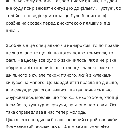
янгольському обличчі та зрості йому більше не даси
(не буду прирівнювати ситуацію до фільму „Пустун”, бо
тоді його поведінку можна ще було б пояснити),
розбив на сходах перед дискотекою пляшку з-під
пива…
Зробив він це спеціально чи ненароком, то до правди
не знаю, але те що він на ногах ледве тримався, то
факт. На цьому все було б закінчилось, якби не різке
обурення зі сторони іншого хлопця, далеко вже не
шкільного віку, але також п’яного, який з кулаками
кинувся на малого. До мордобиття правда не дійшло,
але секунди-дві оговтавшись, пацан почав сильно
обурюватись, мовляв, що той х… в нього хоче, хлопці,
ідем його, культурно кажучи, на місце поставим. Ось
така справедлива в нас тепер молодь.
Цікаво, чи поводився б наш головний герой так, якби
був тверезий, думаю що ні. А що вдієш, коли діти