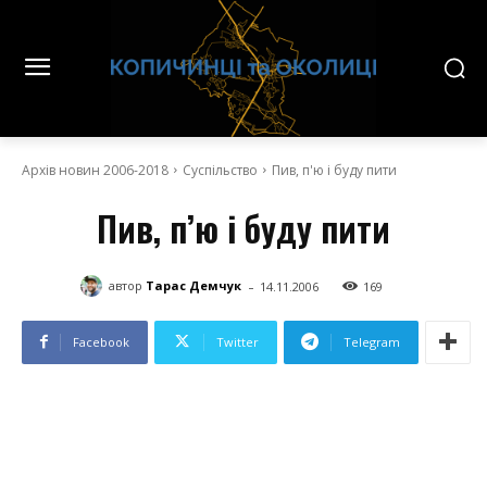
Архів новин 2006-2018
Суспільство
Пив, п'ю і буду пити
Пив, п’ю і буду пити
-
автор
Тарас Демчук
14.11.2006
169
Facebook
Twitter
Telegram