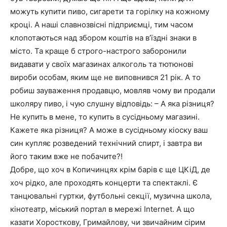
можуть купити пиво, сигарети та горілку на кожному
кроці. А наші славнозвісні підприємці, тим часом
клопотаються над збором коштів на в’їздні знаки в
місто. Та краще б строго-настрого заборонили
видавати у своїх магазинах алкоголь та тютюнові
вироби особам, яким ще не виповнився 21 рік. А то
робиш зауваження продавцю, мовляв чому ви продали
школяру пиво, і чую слушну відповідь: – А яка різниця?
Не купить в мене, то купить в сусідньому магазині.
Кажете яка різниця? А може в сусідньому кіоску ваш
син купляє розведений технічний спирт, і завтра ви
його таким вже не побачите?!
Добре, що хоч в Копичинцях крім барів є ще ЦКіД, де
хоч рідко, але проходять концерти та спектаклі. Є
танцювальні гуртки, футбольні секції, музична школа,
кінотеатр, міський портал в мережі Internet. А що
казати Хоросткову, Гримайлову, чи звичайним сірим