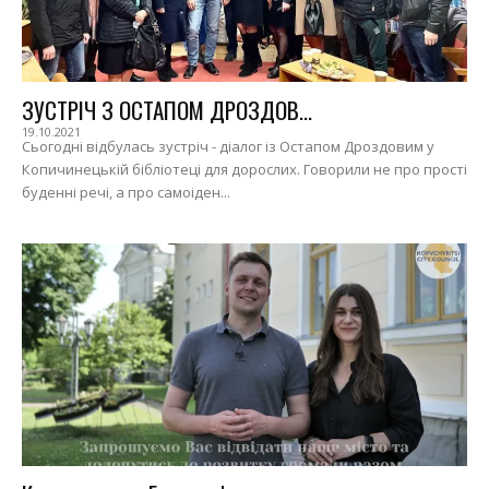
ЗУСТРІЧ З ОСТАПОМ ДРОЗДОВ...
19.10.2021
Сьогодні відбулась зустріч - діалог із Остапом Дроздовим у
Копичинецькій бібліотеці для дорослих. Говорили не про прості
буденні речі, а про самоіден...