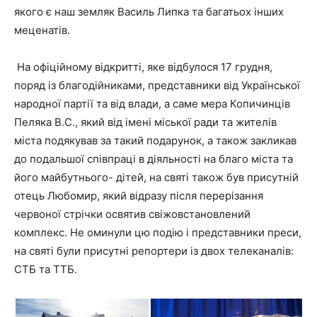
якого є наш земляк Василь Липка та багатьох інших
меценатів.
На офіційному відкритті, яке відбулося 17 грудня,
поряд із благодійниками, представники від Української
народної партії та від влади, а саме мера Копичинців
Пеляка В.С., який від імені міської ради та жителів
міста подякував за такий подарунок, а також закликав
до подальшої співпраці в діяльності на благо міста та
його майбутнього- дітей, на святі також був присутній
отець Любомир, який відразу після перерізання
червоної стрічки освятив свіжовстановлений
комплекс. Не оминули цю подію і представники преси,
на святі були присутні репортери із двох телеканалів:
СТБ та ТТБ.