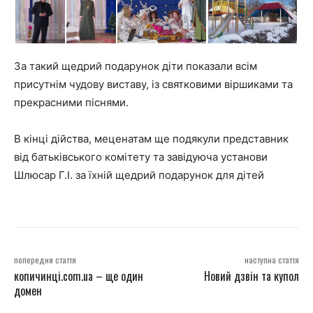
За такий щедрий подарунок діти показали всім
присутнім чудову виставу, із святковими віршиками та
прекрасними піснями.
В кінці дійства, меценатам ще подякули представник
від батьківського комітету та завідуюча установи
Шлюсар Г.І. за їхній щедрий подарунок для дітей
попередня стаття
наступна стаття
копичинці.com.ua – ще один
Новий дзвін та купол
домен