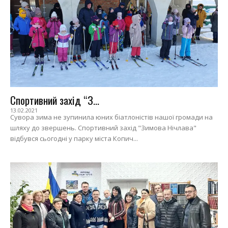
Спортивний захід “З...
13.02.2021
Сувора зима не зупинила юних біатлоністів нашої громади на
шляху до звершень. Спортивний захід "Зимова Нічлава"
відбувся сьогодні у парку міста Копич...