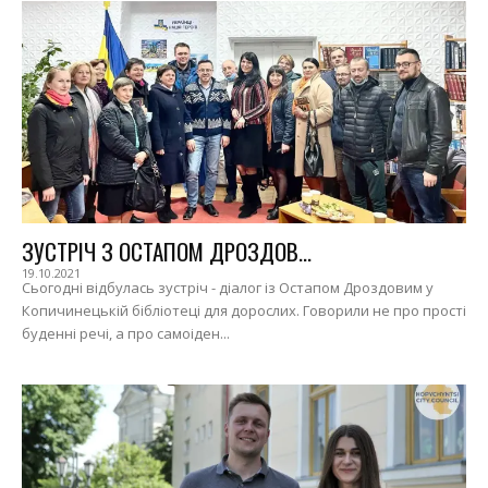
ЗУСТРІЧ З ОСТАПОМ ДРОЗДОВ...
19.10.2021
Сьогодні відбулась зустріч - діалог із Остапом Дроздовим у
Копичинецькій бібліотеці для дорослих. Говорили не про прості
буденні речі, а про самоіден...