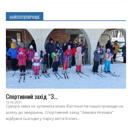
НАЙПОПУЛЯРНІШЕ
Спортивний захід “З...
13.02.2021
Сувора зима не зупинила юних біатлоністів нашої громади на
шляху до звершень. Спортивний захід "Зимова Нічлава"
відбувся сьогодні у парку міста Копич...