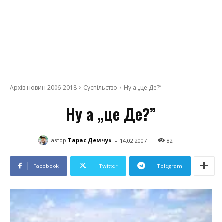
Архів новин 2006-2018
Суспільство
Ну а „це Де?”
Ну а „це Де?”
-
автор
Тарас Демчук
14.02.2007
82
Facebook
Twitter
Telegram