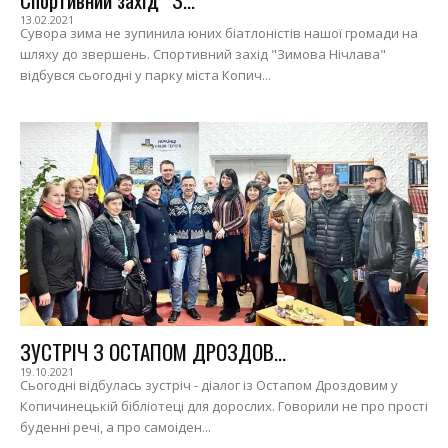
13.02.2021
Сувора зима не зупинила юних біатлоністів нашої громади на
шляху до звершень. Спортивний захід "Зимова Нічлава"
відбувся сьогодні у парку міста Копич...
ЗУСТРІЧ З ОСТАПОМ ДРОЗДОВ...
19.10.2021
Сьогодні відбулась зустріч - діалог із Остапом Дроздовим у
Копичинецькій бібліотеці для дорослих. Говорили не про прості
буденні речі, а про самоіден...