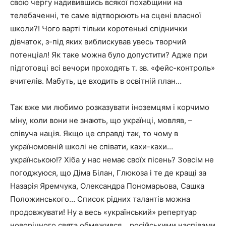
свою чергу надивившись всякої похабщини на
телебаченні, те саме відтворюють на сцені власної
школи?! Чого варті тільки коротенькі спіднички
дівчаток, з-під яких виблискував увесь творчий
потенціал! Як таке можна було допустити? Адже при
підготовці всі вечори проходять т. зв. «фейс-контроль»
вчителів. Мабуть, це входить в освітній план…
Так вже ми любимо розказувати іноземцям і корчимо
міну, коли вони не знають, що українці, мовляв, –
співуча нація. Якщо це справді так, то чому в
україномовній школі не співати, кахи-кахи…
українською!? Хіба у нас немає своїх пісень? Зовсім не
погоджуюся, що Діма Білан, Глюкоза і те де кращі за
Назарія Яремчука, Олександра Пономарьова, Сашка
Положинського… Список рідних талантів можна
продовжувати! Ну а весь «український» репертуар
новорічного свята обмежився… російськими наспівами