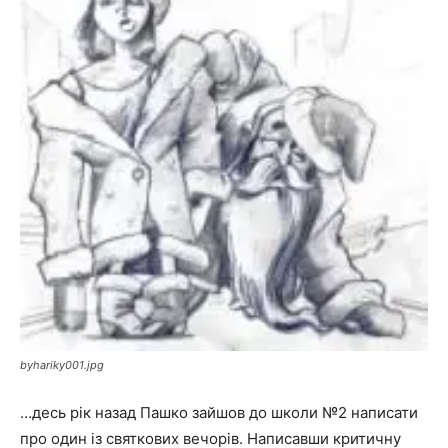
byhariky001.jpg
…десь рік назад Пашко зайшов до школи №2 написати
про один із святкових вечорів. Написавши критичну