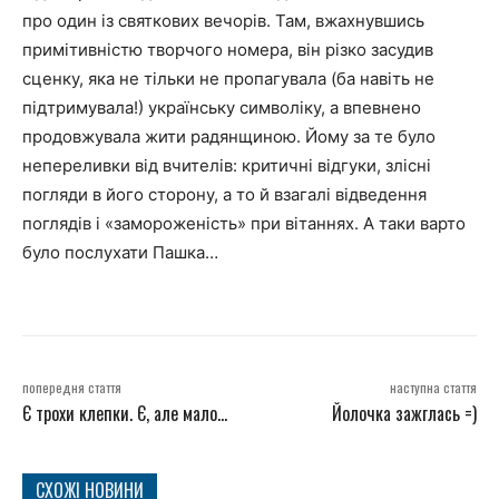
про один із святкових вечорів. Там, вжахнувшись
примітивністю творчого номера, він різко засудив
сценку, яка не тільки не пропагувала (ба навіть не
підтримувала!) українську символіку, а впевнено
продовжувала жити радянщиною. Йому за те було
непереливки від вчителів: критичні відгуки, злісні
погляди в його сторону, а то й взагалі відведення
поглядів і «замороженість» при вітаннях. А таки варто
було послухати Пашка…
попередня стаття
наступна стаття
Є трохи клепки. Є, але мало…
Йолочка зажглась =)
СХОЖІ НОВИНИ