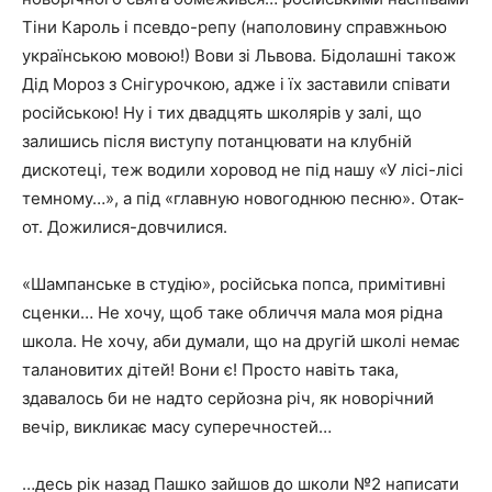
Тіни Кароль і псевдо-репу (наполовину справжньою
українською мовою!) Вови зі Львова. Бідолашні також
Дід Мороз з Снігурочкою, адже і їх заставили співати
російською! Ну і тих двадцять школярів у залі, що
залишись після виступу потанцювати на клубній
дискотеці, теж водили хоровод не під нашу «У лісі-лісі
темному…», а під «главную новогоднюю песню». Отак-
от. Дожилися-довчилися.
«Шампанське в студію», російська попса, примітивні
сценки… Не хочу, щоб таке обличчя мала моя рідна
школа. Не хочу, аби думали, що на другій школі немає
талановитих дітей! Вони є! Просто навіть така,
здавалось би не надто серйозна річ, як новорічний
вечір, викликає масу суперечностей…
…десь рік назад Пашко зайшов до школи №2 написати