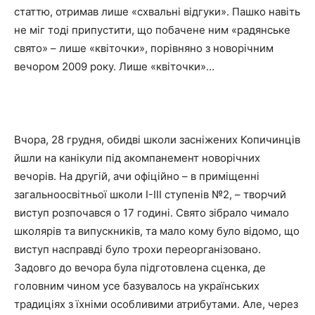
статтю, отримав лише «схвальні відгуки». Пашко навіть
не міг тоді припустити, що побачене ним «радянське
свято» – лише «квіточки», порівняно з новорічним
вечором 2009 року. Лише «квіточки»…
Вчора, 28 грудня, обидві школи засніжених Копичинців
йшли на канікули під акомпанемент новорічних
вечорів. На другій, ачи офіційно – в приміщенні
загальноосвітньої школи І-ІІІ ступенів №2, – творчий
виступ розпочався о 17 годині. Свято зібрало чимало
школярів та випускників, та мало кому було відомо, що
виступ насправді було трохи переорганізовано.
Задовго до вечора була підготовлена сценка, де
головним чином усе базувалось на українських
традиціях з їхніми особливими атрибутами. Але, через