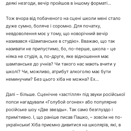
деякі незгоди, вечір пройшов в іншому форматі…
Тож вчора від побаченого на сцені школи мені стало
дуже сумно, боляче і соромно. Для початку,
невдоволення моє у тому, що новорічний вечір
називався «Шампанське в студію». Вважаю, що так
називати не припустимо, бо, по-перше, школа – це
ніяка не студія, а, по-друге, яке відношення має
шампанське до учнів? Чи такого нас мають вчити у
школі? Чи, можливо, атрибут алкоголю має бути
неминучим? Без цього хіба не можна? Ех…
Далі – більше. Сценічне «застілля» під звуки російської
попси нагадували «Голубой огонек» або популярне
російське шоу «Две звезды». Так само безглуздо і
примітивно. І, що раніше писав Пашко, – зовсім не по-
українськи! Хіба приємно дивитися на школярів, які, в