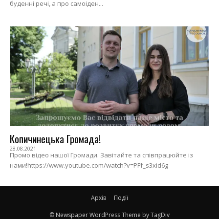
буденні речі, а про самоіден...
Копичинецька Громада!
28.08.2021
Промо відео нашої Громади. Завітайте та співпрацюйте із
нами!https://www.youtube.com/watch?v=PFf_s3xid6g
Архів
Події
© Newspaper WordPress Theme by TagDiv