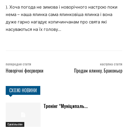
). Хоча погода не зимова і новорічного настрою поки
нема – наша ялинка сама ялинковіша ялинка і вона
дуже гарно нагадує копичинчанам про свята які
насуваються на їх голову…
попередня стаття
наступна стаття
Новорічні феєрверки
Продам ялинку. Браконьєр
СХОЖІ НОВИНИ
Тренінг “Муніципаль...
Суспільство