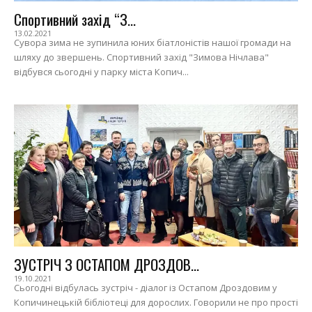
Спортивний захід “З...
13.02.2021
Сувора зима не зупинила юних біатлоністів нашої громади на
шляху до звершень. Спортивний захід "Зимова Нічлава"
відбувся сьогодні у парку міста Копич...
ЗУСТРІЧ З ОСТАПОМ ДРОЗДОВ...
19.10.2021
Сьогодні відбулась зустріч - діалог із Остапом Дроздовим у
Копичинецькій бібліотеці для дорослих. Говорили не про прості