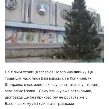
Не тільки столиця запалює Новорічну ялинку. Ця
традиція, наскільки Вам відомо є і в Копичинцях.
Щоправда в нас зелена красуня не така як у столиці,
зате свіжа і жива… Саму ялинку вже встановили,
щоправда ще без прикрас (ну не ростуть же у
Баворівському лісі ялинки з іграшками