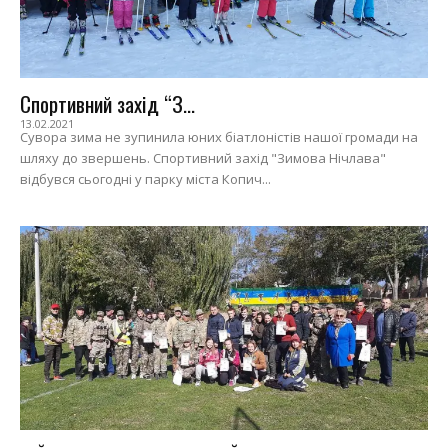
Спортивний захід “З...
13.02.2021
Сувора зима не зупинила юних біатлоністів нашої громади на
шляху до звершень. Спортивний захід "Зимова Нічлава"
відбувся сьогодні у парку міста Копич...