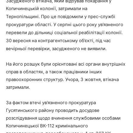
Засудженого втікача, який відбував покарання у
Копичинецькій колонії, затримали на
Тернопільщині.
Про це повідомили у прес-службі
прокуратури області.
У серпні цього року ув’язненого
перевели до дільниці соціальної реабілітації колонії.
30 вересня на контрагентському об’єкті, під час
вечірньої перевірки, засудженого не виявили.
На його розшук були орієнтовані всі органи внутрішніх
справ в областях, а також працівники інших
правоохоронних структур. Учора, 3 жовтня, втікача
затримали.
За фактом втечі ув’язненого прокуратура
Гусятинського району проводить досудове
розслідування щодо вчинення службовими особами
Копичинецької ВК-112 кримінального