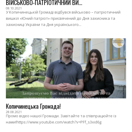
ВІЙСЬКОВО-ПАТРІОТИЧНИЙ ВИ...
08.10.2021
У Копичинецькій Громаді відбувся військово – патріотичний
вишкіл «Юний патріот» присвячений до Дня захисника та
захисниці України та Дня українського...
Копичинецька Громада!
28.08.2021
Промо відео нашої Громади. Завітайте та співпрацюйте із
нами!https://www.youtube.com/watch?v=PFf_s3xid6g