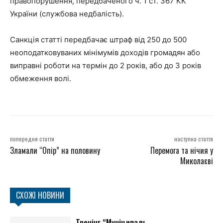
правопорушення, передбаченого ч. 1 ст. 367 КК
України (службова недбалість).
Санкція статті передбачає штраф від 250 до 500
неоподатковуваних мінімумів доходів громадян або
виправні роботи на термін до 2 років, або до 3 років
обмеження волі.
попередня стаття
наступна стаття
Зламали “Опір” на половину
Перемога та нічия у
Миколаєві
СХОЖІ НОВИНИ
Тренінг “Муніципаль...