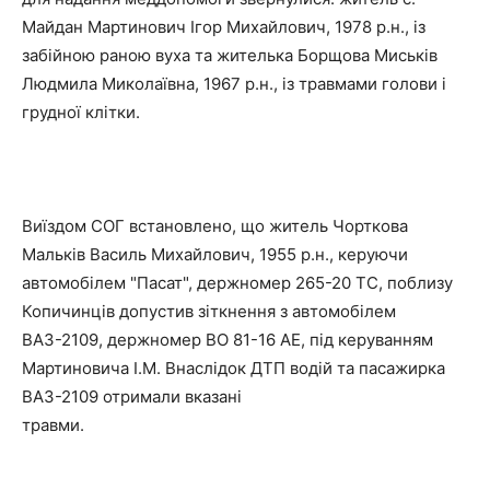
Майдан Мартинович Iгор Михайлович, 1978 р.н., iз
забійною раною вуха та жителька Борщова Миськiв
Людмила Миколаївна, 1967 р.н., iз травмами голови i
грудної клiтки.
Виїздом СОГ встановлено, що житель Чорткова
Малькiв Василь Михайлович, 1955 р.н., керуючи
автомобiлем "Пасат", держномер 265-20 ТС, поблизу
Копичинців допустив зiткнення з автомобілем
ВАЗ-2109, держномер ВО 81-16 АЕ, пiд керуванням
Мартиновича I.М. Внаслідок ДТП водій та пасажирка
ВАЗ-2109 отримали вказані
травми.