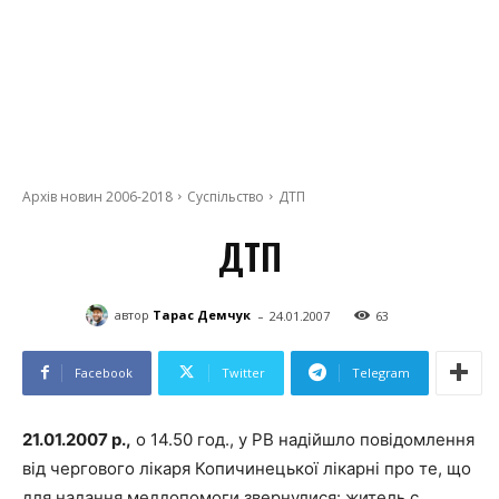
Архів новин 2006-2018
Суспільство
ДТП
ДТП
-
автор
Тарас Демчук
24.01.2007
63
Facebook
Twitter
Telegram
21.01.2007 р.,
о 14.50 год., у РВ надійшло повідомлення
від чергового лікаря Копичинецької лiкарнi про те, що
для надання меддопомоги звернулися: житель с.