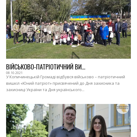
ВІЙСЬКОВО-ПАТРІОТИЧНИЙ ВИ...
08.10.2021
У Копичинецькій Громаді відбувся військово – патріотичний
вишкіл «Юний патріот» присвячений до Дня захисника та
захисниці України та Дня українського...