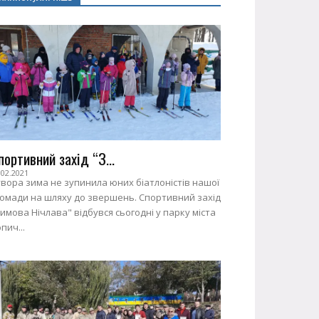
портивний захід “З...
.02.2021
вора зима не зупинила юних біатлоністів нашої
ромади на шляху до звершень. Спортивний захід
имова Нічлава" відбувся сьогодні у парку міста
пич...