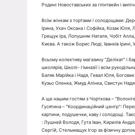
Родині Новоставських за глінтвейн і випіч
Всім жінкам з тортами і солодощами: Дере
Ірина, Ухач Оксана і Софійка, Козак Юля,
Грещук Іра, Лопушняк Наталя, Чобіт Алла
Києва. А також Борис Люді, Іванків Ірині, У
Всьому колективу магазину "Делікат" і ба
школярів, Школі- гімназії і всім рукоділь
Баляк Марійка і Надя, Гевал Юля, Боговик
Кузьо Оленка, Жмуд Алінка, Свистун Надя,
А ще нашим гостям з Чорткова – "Волонтерс
Гусятина – "Координаційний центр": Перег
картини, подушечки, каву і солодощі. Та
: Лушней Володя, Гута Іван, Кирилів Андр
Сергій, Стельмащук Ігор за фізичну допомог