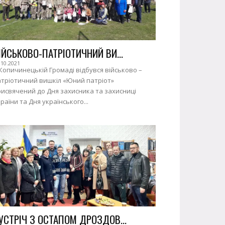
ІЙСЬКОВО-ПАТРІОТИЧНИЙ ВИ...
.10.2021
Копичинецькій Громаді відбувся військово –
атріотичний вишкіл «Юний патріот»
исвячений до Дня захисника та захисниці
раїни та Дня українського...
УСТРІЧ З ОСТАПОМ ДРОЗДОВ...