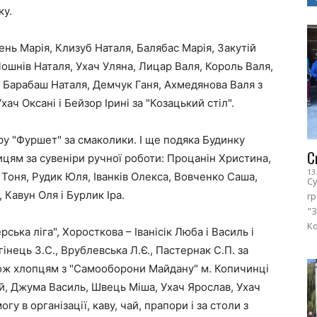
ку.
нь Марія, Клизуб Наталя, Балябас Марія, Закутій
 Лошнів Наталя, Ухач Уляна, Лицар Валя, Король Валя,
, Барабаш Наталя, Демчук Ганя, Ахмедянова Валя з
хач Оксані і Бейзор Ірині за "Козацький стіл".
ру "Фуршет" за смаколики. І ще подяка Будинку
С
ницям за сувеніри ручної роботи: Процанін Христина,
13
 Тоня, Рудик Юля, Іванків Олекса, Вовченко Саша,
Су
 Кавун Оля і Бурлик Іра.
г
"З
Ко
ька ліга", Хоросткова – Іванісік Люба і Василь і
інець З.С., Врублевська Л.Є., Пастернак С.П. за
кож хлопцям з "Самооборони Майдану" м. Копичинці
ій, Джума Василь, Швець Міша, Ухач Ярослав, Ухач
у в організації, каву, чай, прапори і за столи з