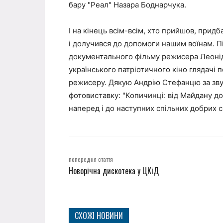
бару "Реал" Назара Боднарчука.
І на кінець всім-всім, хто прийшов, прид
і долучився до допомоги нашим воїнам. Пі
документального фільму режисера Леоніда
українського патріотичного кіно глядачі 
режисеру. Дякую Андрію Стефанцю за звук,
фотовиставку: "Копичинці: від Майдану до 
наперед і до наступних спільних добрих с
попередня стаття
Новорічна дискотека у ЦКіД
СХОЖІ НОВИНИ