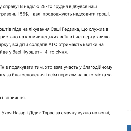
у справу! В неділю 28-го грудня відбувся наш
гривень і 56$, І далі продовжують надходити гроші.
оштів піде на лікування Саші Гедзика, що служив в
ористано на копичинецьких воїнів і четверту хвилю
рку", всі діти солдатів АТО отримають квитки на
де у барі Фуршет+, 4-го січня.
 воїнів подякувати тим, хто взяв участь у благодійному
у за благословення і всім парохам нашого міста за
 і сприяння.
Ухач Назар і Дідик Тарас за смачну кухню на вогні,