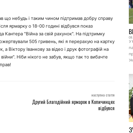
бав що небудь і таким чином підтримав добру справу
сля ярмарку о 18-00 годині відбувся показ
В
 Кантера "Війна за свій рахунок". На підтримку
08
пожертвували 505 гривень, які я перерахую на картку
У 
п
 а Віктору Іванкову за відео і друк фотографій на
пр
війни". Ніби нікого не забув, якщо так то вибачте
Ук
прав!
наступна стаття
Другий Благодійний ярмарок в Копичинцях
відбувся
З