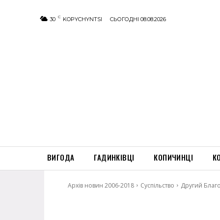
C
30
KOPYCHYNTSI
СЬОГОДНІ 08.08.2026
ВИГОДА
ГАДИНКІВЦІ
КОПИЧИНЦІ
К
Архів новин 2006-2018
Суспільство
Другий Благо