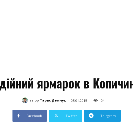
дійний ярмарок в Копичи
-
автор
Тарас Демчук
05.01.2015
104
Facebook
Twitter
Telegram