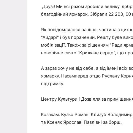
Друзі! Ми всі разом зробили велику, добр
благодійний ярмарок. Зібрали 22 203, 00 
Як повідомлялося раніше, частина з цих к
"Айдарі" і був поранений. Решту буде вик
мобілізації. Також за рішенням "Ради ярма
новорічне свято "Крижане серце", що прой
А зараз хочу не від себе, а від імені всіх
ярмарку. Насамперед отцю Руслану Корнят
підтримку.
Центру Культури і Дозвілля за приміщення
Козакам: Кузьо Роман, Клизуб Володимир, 
та Ксеняк Ярославі Павлівні за борщ.