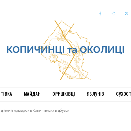
ОТІВКА
МАЙДАН
ОРИШКІВЦІ
ЯБЛУНІВ
СУХОС
дійний ярмарок в Копичинцях відбувся