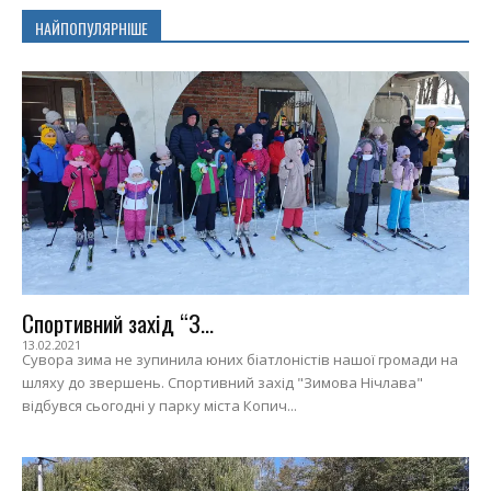
НАЙПОПУЛЯРНІШЕ
Спортивний захід “З...
13.02.2021
Сувора зима не зупинила юних біатлоністів нашої громади на
шляху до звершень. Спортивний захід "Зимова Нічлава"
відбувся сьогодні у парку міста Копич...