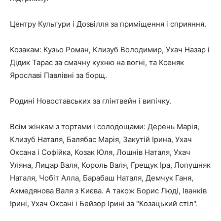
Центру Культури і Дозвілля за приміщення і сприяння.
Козакам: Кузьо Роман, Клизуб Володимир, Ухач Назар і
Дідик Тарас за смачну кухню на вогні, та Ксеняк
Ярославі Павлівні за борщ.
Родині Новоставських за глінтвейн і випічку.
Всім жінкам з тортами і солодощами: Дерень Марія,
Клизуб Наталя, Балябас Марія, Закутій Ірина, Ухач
Оксана і Софійка, Козак Юля, Лошнів Наталя, Ухач
Уляна, Лицар Валя, Король Валя, Грещук Іра, Лопушняк
Наталя, Чобіт Алла, Барабаш Наталя, Демчук Ганя,
Ахмедянова Валя з Києва. А також Борис Люді, Іванків
Ірині, Ухач Оксані і Бейзор Ірині за "Козацький стіл".