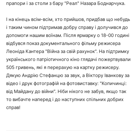
прапори і за столи з бару "Реал" Назара Боднарчука.
І на кінець всім-всім, хто прийшов, придбав що небудь
і таким чином підтримав добру справу і долучився до
допомоги нашим воїнам. Після ярмарку о 18-00 годині
відбувся показ документального фільму режисера
Леоніда Кантера "Війна за свій рахунок". На підтримку
українського патріотичного кіно глядачі пожертвували
505 гривень, які я перерахую на картку режисеру.
Дякую Андрію Стефанцю за звук, а Віктору Іванкову за
відео і друк фотографій на фотовиставку: "Копичинці:
від Майдану до війни". Ніби нікого не забув, якщо так
то вибачте наперед і до наступних спільних добрих
справ!