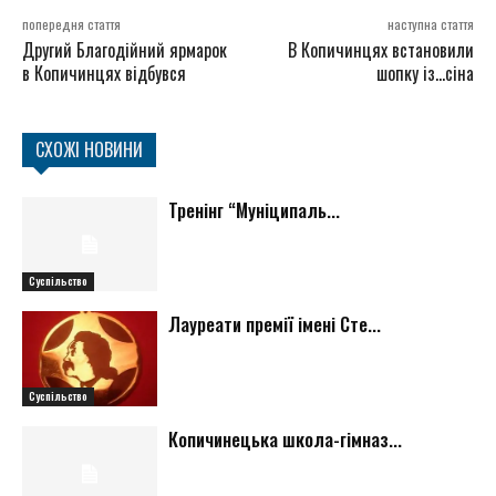
попередня стаття
наступна стаття
Другий Благодійний ярмарок
В Копичинцях встановили
в Копичинцях відбувся
шопку із…сіна
СХОЖІ НОВИНИ
Тренінг “Муніципаль...
Суспільство
Лауреати премії імені Сте...
Суспільство
Копичинецька школа-гімназ...