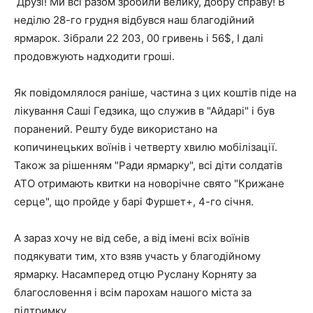
Друзі! Ми всі разом зробили велику, добру справу! В
неділю 28-го грудня відбувся наш благодійний
ярмарок. Зібрали 22 203, 00 гривень і 56$, І далі
продовжують надходити гроші.
Як повідомлялося раніше, частина з цих коштів піде на
лікування Саші Гедзика, що служив в "Айдарі" і був
поранений. Решту буде використано на
копичинецьких воїнів і четверту хвилю мобілізації.
Також за рішенням "Ради ярмарку", всі діти солдатів
АТО отримають квитки на новорічне свято "Крижане
серце", що пройде у барі Фуршет+, 4-го січня.
А зараз хочу не від себе, а від імені всіх воїнів
подякувати тим, хто взяв участь у благодійному
ярмарку. Насамперед отцю Руслану Корняту за
благословення і всім парохам нашого міста за
підтримку.