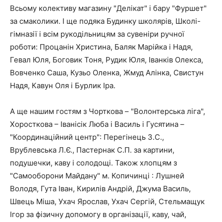
Всьому колективу магазину "Делікат" і бару "Фуршет"
за смаколики. І ще подяка Будинку школярів, Школі-
гімназії і всім рукодільницям за сувеніри ручної
роботи: Процанін Христина, Баляк Марійка і Надя,
Гевал Юля, Боговик Тоня, Рудик Юля, Іванків Олекса,
Вовченко Саша, Кузьо Оленка, Жмуд Алінка, Свистун
Надя, Кавун Оля і Бурлик Іра.
А ще нашим гостям з Чорткова – "Волонтерська ліга",
Хоросткова – Іванісік Люба і Василь і Гусятина –
"Координаційний центр": Перегінець З.С.,
Врублевська Л.Є., Пастернак С.П. за картини,
подушечки, каву і солодощі. Також хлопцям з
"Самооборони Майдану" м. Копичинці : Лушней
Володя, Гута Іван, Кирилів Андрій, Джума Василь,
Швець Міша, Ухач Ярослав, Ухач Сергій, Стельмащук
Ігор за фізичну допомогу в організації, каву, чай,