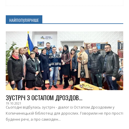
НАЙПОПУЛЯРНІШЕ
ЗУСТРІЧ З ОСТАПОМ ДРОЗДОВ...
19.10.2021
Сьогодні відбулась зустріч - діалог із Остапом Дроздовим у
Копичинецькій бібліотеці для дорослих. Говорили не про прості
буденні речі, а про самоіден...