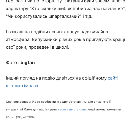
географії чи по історії. Тут питання були зовсім іншого
характеру "Хто скільки шибок побив за час навчання?",
"Чи користувались шпаргалками?" і т.д.
І взагалі на подібних святах панує надзвичайна
атмосфера. Випускники різних років пригадують кращі
свої роки, проведені в школі.
Фото :
bigfan
Інший погляд на подію дивіться на офіційному
сайті
школи-гімназії
Спонсор допису: У вас проблеми із водопостачанням але ви хочете її
виправити? Саме для вас існують
насосные станции
, котрі можна замовити
по
тел. (098) 437 9094