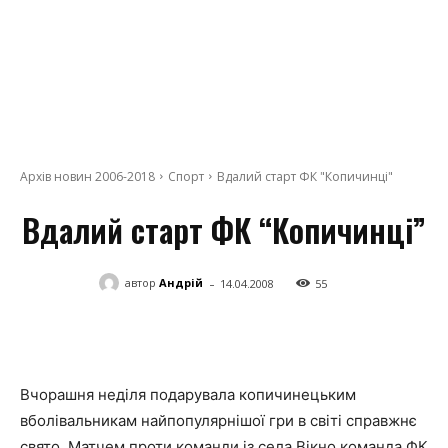
Архів новин 2006-2018
Спорт
Вдалий старт ФК "Копичинці"
Вдалий старт ФК “Копичинці”
-
автор
Андрій
14.04.2008
55
Facebook
Twitter
Telegram
Вчорашня неділя подарувала копичинецьким
вболівальникам найпопулярнішої гри в світі справжнє
свято. Матчем проти команди із села Вікно команда ФК