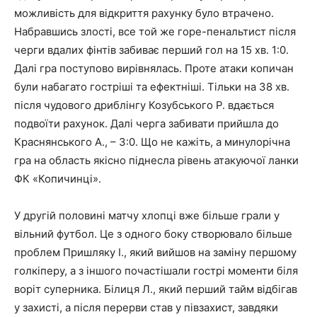
можливість для відкриття рахунку було втрачено.
Набравшись злості, все той же горе-пенальтист після
черги вдалих фінтів забиває перший гол на 15 хв. 1:0.
Далі гра поступово вирівнялась. Проте атаки копичан
були набагато гостріші та ефектніші. Тільки на 38 хв.
після чудового дриблінгу Козубського Р. вдається
подвоїти рахунок. Далі черга забивати прийшла до
Краснянського А., – 3:0. Що не кажіть, а минулорічна
гра на область якісно піднесла рівень атакуючої ланки
ФК «Копичинці».
У другій половині матчу хлопці вже більше грали у
вільний футбол. Це з одного боку створювало більше
проблем Пришляку І., який вийшов на заміну першому
голкіперу, а з іншого почастішали гострі моменти біля
воріт суперника. Білиця Л., який перший тайм відбігав
у захисті, а після перерви став у півзахист, завдяки