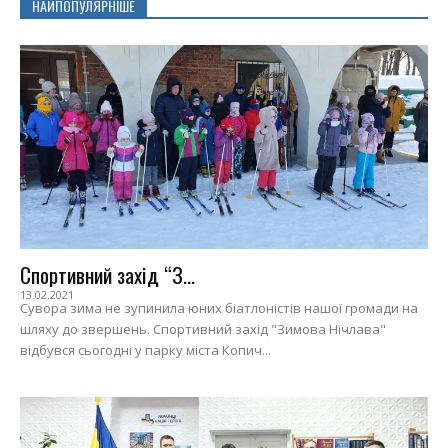
НАЙПОПУЛЯРНІШЕ
Спортивний захід “З...
13.02.2021
Сувора зима не зупинила юних біатлоністів нашої громади на
шляху до звершень. Спортивний захід "Зимова Нічлава"
відбувся сьогодні у парку міста Копич...