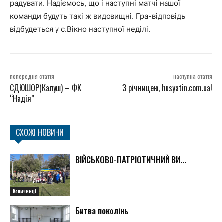
радувати. Надіємось, що і наступні матчі нашої
команди будуть такі ж видовищні. Гра-відповідь
відбудеться у с.Вікно наступної неділі.
попередня стаття
наступна стаття
СДЮШОР(Калуш) – ФК
З річницею, husyatin.com.ua!
“Надія”
СХОЖІ НОВИНИ
ВІЙСЬКОВО-ПАТРІОТИЧНИЙ ВИ...
Копичинці
Битва поколінь