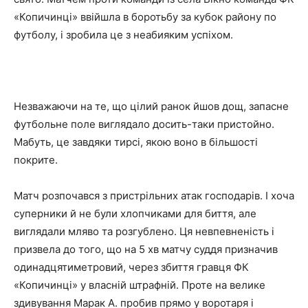
«Копичинці» ввійшла в боротьбу за кубок району по
футболу, і зробила це з неабияким успіхом.
Незважаючи на те, що цілий ранок йшов дощ, запасне
футбольне поле виглядало досить-таки пристойно.
Мабуть, це завдяки тирсі, якою воно в більшості
покрите.
Матч розпочався з пристрільних атак господарів. І хоча
суперники й не були хлопчиками для биття, але
виглядали мляво та розгублено. Ця невпевненість і
призвела до того, що на 5 хв матчу суддя призначив
одинадцятиметровий, через збиття гравця ФК
«Копичинці» у власній штрафній. Проте на велике
здивування Марак А. пробив прямо у воротаря і