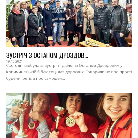
ЗУСТРІЧ З ОСТАПОМ ДРОЗДОВ...
19.10.2021
Сьогодні відбулась зустріч - діалог із Остапом Дроздовим у
Копичинецькій бібліотеці для дорослих. Говорили не про прості
буденні речі, а про самоіден...