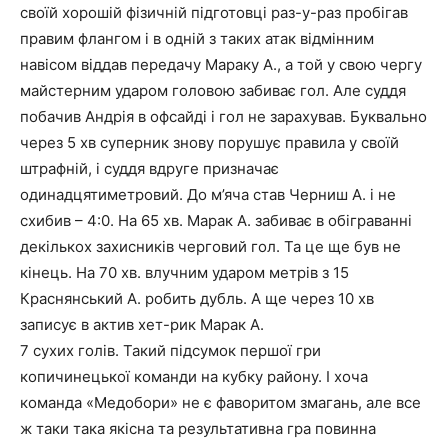
своїй хорошій фізичній підготовці раз-у-раз пробігав
правим флангом і в одній з таких атак відмінним
навісом віддав передачу Мараку А., а той у свою чергу
майстерним ударом головою забиває гол. Але суддя
побачив Андрія в офсайді і гол не зарахував. Буквально
через 5 хв суперник знову порушує правила у своїй
штрафній, і суддя вдруге призначає
одинадцятиметровий. До м’яча став Черниш А. і не
схибив – 4:0. На 65 хв. Марак А. забиває в обіграванні
декількох захисників черговий гол. Та це ще був не
кінець. На 70 хв. влучним ударом метрів з 15
Краснянський А. робить дубль. А ще через 10 хв
записує в актив хет-рик Марак А.
7 сухих голів. Такий підсумок першої гри
копичинецької команди на кубку району. І хоча
команда «Медобори» не є фаворитом змагань, але все
ж таки така якісна та результативна гра повинна