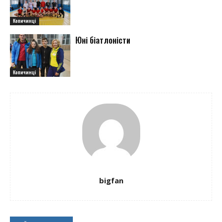
Копичинці
Юні біатлоністи
Копичинці
bigfan