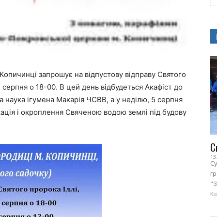
Копичинці запрошує на відпустову відправу Святого
4 серпня о 18-00. В цей день відбудеться Акафіст до
а наука ігумена Макарія ЧСВВ, а у неділю, 5 серпня
ікація і окроплення Свяченою водою землі під будову
С
13
Су
г
"З
Ко