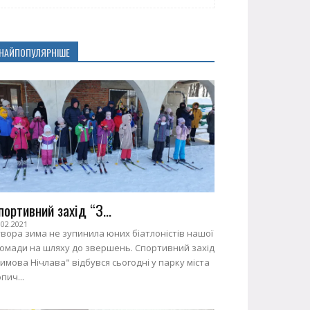
НАЙПОПУЛЯРНІШЕ
портивний захід “З...
.02.2021
вора зима не зупинила юних біатлоністів нашої
ромади на шляху до звершень. Спортивний захід
имова Нічлава" відбувся сьогодні у парку міста
пич...