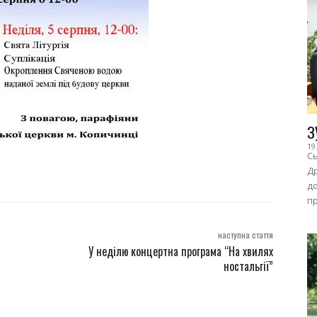
З
19
Сь
Др
до
пр
наступна стаття
У неділю концертна програма “На хвилях
ностальгії”