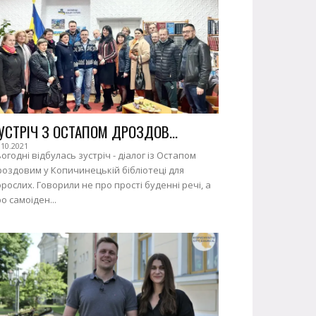
УСТРІЧ З ОСТАПОМ ДРОЗДОВ...
.10.2021
огодні відбулась зустріч - діалог із Остапом
оздовим у Копичинецькій бібліотеці для
рослих. Говорили не про прості буденні речі, а
о самоіден...