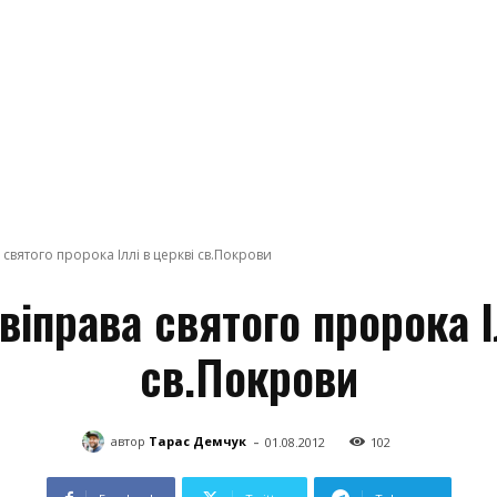
 святого пророка Іллі в церкві св.Покрови
віправа святого пророка І
св.Покрови
-
автор
Тарас Демчук
01.08.2012
102