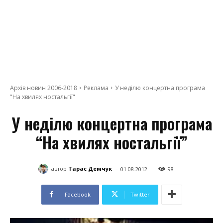
Архів новин 2006-2018
Реклама
У неділю концертна програма
"На хвилях ностальгії"
У неділю концертна програма
“На хвилях ностальгії”
-
автор
Тарас Демчук
01.08.2012
98
Facebook
Twitter