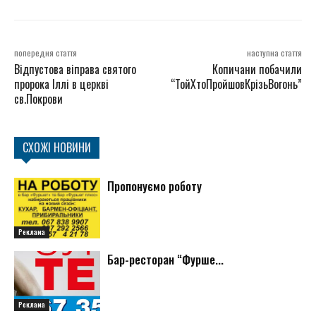
попередня стаття
наступна стаття
Відпустова віправа святого
Копичани побачили
пророка Іллі в церкві
“ТойХтоПройшовКрізьВогонь”
св.Покрови
СХОЖІ НОВИНИ
Пропонуємо роботу
Реклама
Бар-ресторан “Фурше...
Реклама