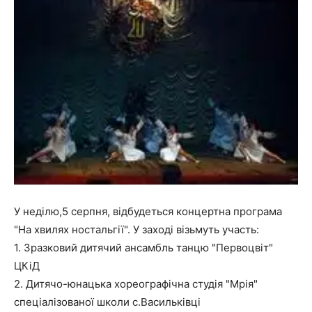
У неділю,5 серпня, відбудеться концертна програма
"На хвилях ностальгії". У заході візьмуть участь:
1. Зразковий дитячий ансамбль танцю "Первоцвіт"
ЦКіД
2. Дитячо-юнацька хореографічна студія "Мрія"
спеціалізованої школи с.Васильківці