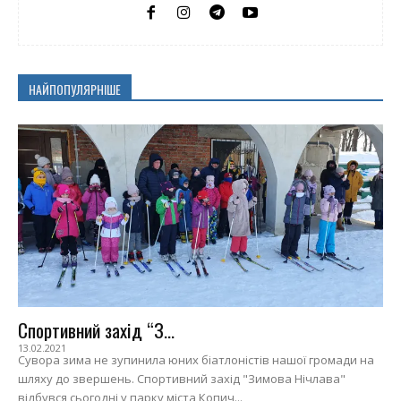
НАЙПОПУЛЯРНІШЕ
Спортивний захід “З...
13.02.2021
Сувора зима не зупинила юних біатлоністів нашої громади на
шляху до звершень. Спортивний захід "Зимова Нічлава"
відбувся сьогодні у парку міста Копич...