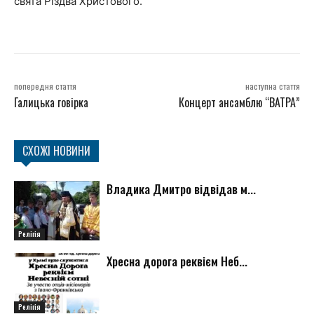
свята Різдва Христового.
попередня стаття
наступна стаття
Галицька говірка
Концерт ансамблю “ВАТРА”
СХОЖІ НОВИНИ
Владика Дмитро відвідав м...
Релігія
Хресна дорога реквієм Неб...
Релігія