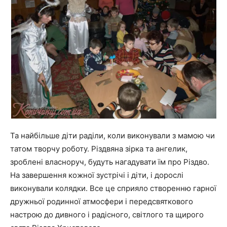
Та найбільше діти раділи, коли виконували з мамою чи
татом творчу роботу. Різдвяна зірка та ангелик,
зроблені власноруч, будуть нагадувати їм про Різдво.
На завершення кожної зустрічі і діти, і дорослі
виконували колядки. Все це сприяло створенню гарної
дружньої родинної атмосфери і передсвяткового
настрою до дивного і радісного, світлого та щирого