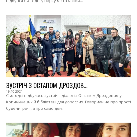
відбувся сьогодні у парку міста Копич...
ЗУСТРІЧ З ОСТАПОМ ДРОЗДОВ...
19.10.2021
Сьогодні відбулась зустріч - діалог із Остапом Дроздовим у
Копичинецькій бібліотеці для дорослих. Говорили не про прості
буденні речі, а про самоіден...