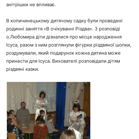
анітрішки не впливає.
В копичинецькому дитячому садку були проведені
родинні заняття «В очікуванні Різдва». З розповіді
о.Любомира діти дізналися про місце народження
Ісуса, разом з ним розглянули фігурки різдвяної шопки,
роздумували, який подарунок кожна дитина може
принести для Ісуса. Вихователі розповідали дітям
різдвяні казки.