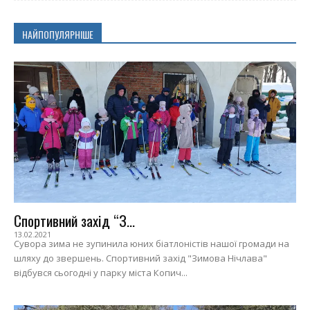
НАЙПОПУЛЯРНІШЕ
Спортивний захід “З...
13.02.2021
Сувора зима не зупинила юних біатлоністів нашої громади на
шляху до звершень. Спортивний захід "Зимова Нічлава"
відбувся сьогодні у парку міста Копич...