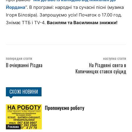
Йордана
“. В програмі: народні та сучасні пісні (музика
Ігоря Білозіра). Запрошуємо усіх! Початок о 17.00 год.
Знімає ТТБ і TV-4.
Василям та Василинам знижки!
попередня стаття
наступна стаття
В очікуванні Різдва
На Різдвяні свята в
Копичинцях стався суїцид
СХОЖІ НОВИНИ
Пропонуємо роботу
Реклама