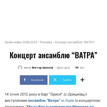
Архів новин 2006-2018
Реклама
Концерт ансамблю "ВАТРА"
Концерт ансамблю “ВАТРА”
-
автор
Віктор Іванків
08.01.2012
107
Facebook
Twitter
14 січня 2012 року в барі “Орися”
(с.Оришківці)
виступатиме
ансамбль “Ватра”
м.Львів
із концертною
програмою “
Ми до Вас із колядою від Миколая до