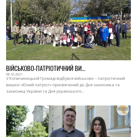
ВІЙСЬКОВО-ПАТРІОТИЧНИЙ ВИ...
08.10.2021
У Копичинецькій Громаді відбувся військово – патріотичний
вишкіл «Юний патріот» присвячений до Дня захисника та
захисниці України та Дня українського...