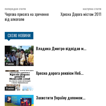
попередня стаття
наступна стаття
Чергова присяга на зречення
Хресна Дорога містом 2011
від алкоголю
СХОЖІ НОВИНИ
Владика Дмитро відвідав м...
Релігія
Хресна дорога реквієм Неб...
Релігія
Захистити Україну допомож...