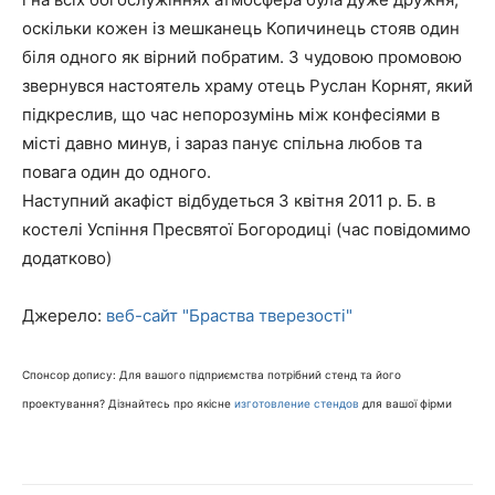
оскільки кожен із мешканець Копичинець стояв один
біля одного як вірний побратим. З чудовою промовою
звернувся настоятель храму отець Руслан Корнят, який
підкреслив, що час непорозумінь між конфесіями в
місті давно минув, і зараз панує спільна любов та
повага один до одного.
Наступний акафіст відбудеться 3 квітня 2011 р. Б. в
костелі Успіння Пресвятої Богородиці (час повідомимо
додатково)
Джерело:
веб-сайт "Браства тверезості"
Спонсор допису: Для вашого підприємства потрібний стенд та його
проектування? Дізнайтесь про якісне
изготовление стендов
для вашої фірми