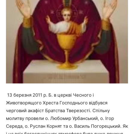
13 березня 2011 р. Б. в церкві Чесного і
Животворящого Хреста Господнього відбувся
черговий акафіст Братства Тверезості. Спільну
молитву провели о. Любомир Урбанський, о. Ігор
Середа, о. Руслан Корнят та о. Василь Погорецький. Як
і на всіх богослужіннях атмосфера була дуже дружня,