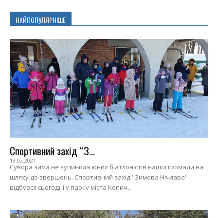
НАЙПОПУЛЯРНІШЕ
Спортивний захід “З...
13.02.2021
Сувора зима не зупинила юних біатлоністів нашої громади на
шляху до звершень. Спортивний захід "Зимова Нічлава"
відбувся сьогодні у парку міста Копич...