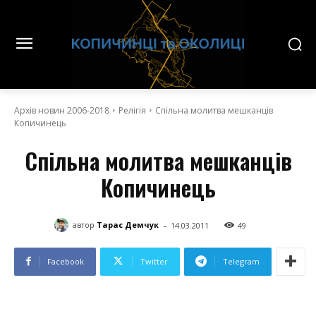
Архів новин 2006-2018
Релігія
Спільна молитва мешканців
Копичинець
Спільна молитва мешканців
Копичинець
-
автор
Тарас Демчук
14.03.2011
49
Facebook
Twitter
Telegram