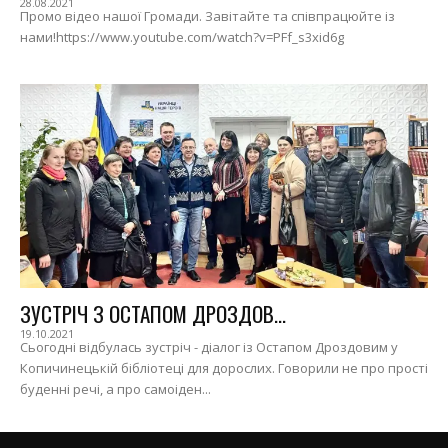
28.08.2021
Промо відео нашої Громади. Завітайте та співпрацюйте із
нами!https://www.youtube.com/watch?v=PFf_s3xid6g
ЗУСТРІЧ З ОСТАПОМ ДРОЗДОВ...
19.10.2021
Сьогодні відбулась зустріч - діалог із Остапом Дроздовим у
Копичинецькій бібліотеці для дорослих. Говорили не про прості
буденні речі, а про самоіден...