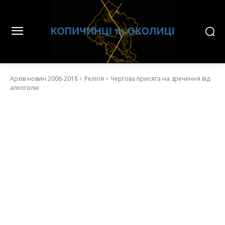
Архів новин 2006-2018
Релігія
Чергова присяга на зречення від
алкоголю