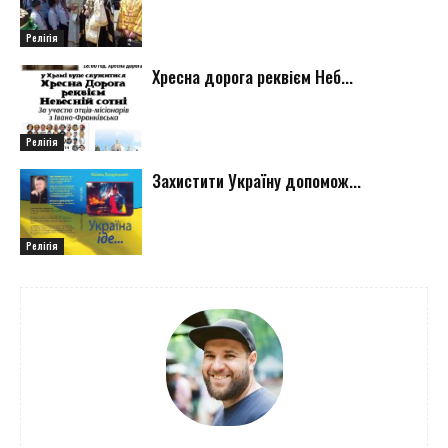
Релігія
Хресна дорога реквієм Неб...
Релігія
Захистити Україну допомож...
Релігія