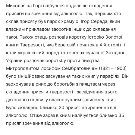
Миколая на Горі відбулося подальше складення
присяги на зречення від алкоголю. Так, першим хто
склав присягу був парох храму о. Ігор Середа, який
власним прикладом заохотив інших до складання
такої. Також отець розповів коротку історію Золотої
книги Тверезості, яка бере свій початок в ХІХ столітті,
коли український нород та теренах сучасної Західної
України розпочав боротьбу проти пияцтва.
Митрополитом Йосифом Сембратовичем (1821 – 1900)
було зініційовано заснування таких книг у парафіях. Він
заохочував вірних до боротьби з пияцтвом через
складення присяги тверезості і засвідчення цього
духовного подвигу власноручним записом у книзі.
Було складено близько 20 присяг на зречення від
алкоголю. Отже зараз в книзі налічується близько 35
присяг зречення від алкоголю.