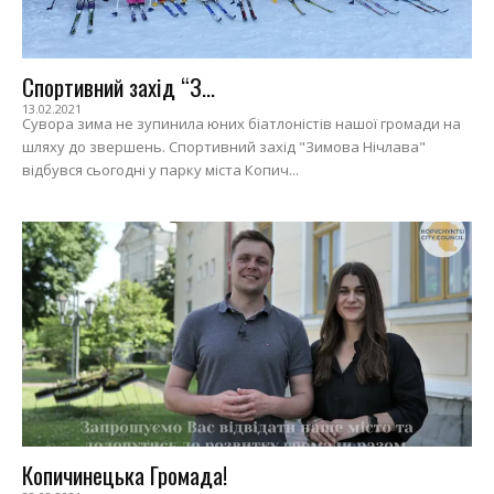
Спортивний захід “З...
13.02.2021
Сувора зима не зупинила юних біатлоністів нашої громади на
шляху до звершень. Спортивний захід "Зимова Нічлава"
відбувся сьогодні у парку міста Копич...
Копичинецька Громада!